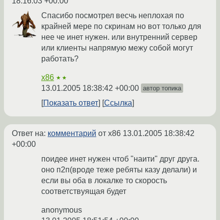
18:16:03 +00:00
Спасибо посмотрел весчь неплохая по
крайней мере по скринам но вот только для
нее че инет нужен. или внутренний сервер
или клиенты напрямую межу собой могут
работать?
x86
★★
13.01.2005 18:38:42 +00:00
автор топика
Показать ответ
Ссылка
Ответ на:
комментарий
от x86
13.01.2005 18:38:42
+00:00
поидее инет нужен чтоб "наити" друг друга.
оно п2п(вроде теже ребяты казу делали) и
если вы оба в локалке то скорость
соответствуящая будет
anonymous