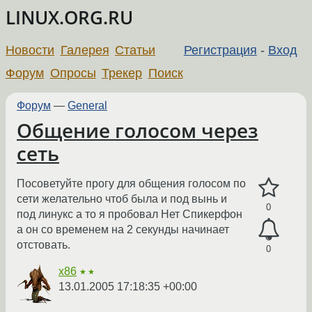
LINUX.ORG.RU
Новости
Галерея
Статьи
Регистрация
-
Вход
Форум
Опросы
Трекер
Поиск
Форум
—
General
Общение голосом через
сеть
Посоветуйте прогу для общения голосом по
сети желательно чтоб была и под вынь и
0
под линукс а то я пробовал Нет Спикерфон
а он со временем на 2 секунды начинает
отстовать.
0
x86
★★
13.01.2005 17:18:35 +00:00