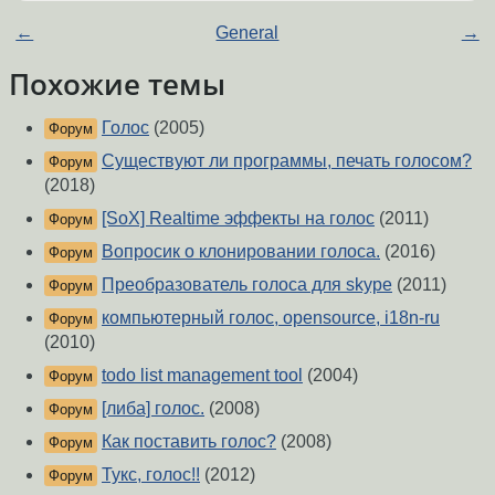
←
General
→
Похожие темы
Голос
(2005)
Форум
Существуют ли программы, печать голосом?
Форум
(2018)
[SoX] Realtime эффекты на голос
(2011)
Форум
Вопросик о клонировании голоса.
(2016)
Форум
Преобразователь голоса для skype
(2011)
Форум
компьютерный голос, opensource, i18n-ru
Форум
(2010)
todo list management tool
(2004)
Форум
[либа] голос.
(2008)
Форум
Как поставить голос?
(2008)
Форум
Тукс, голос!!
(2012)
Форум