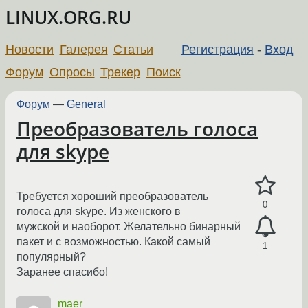
LINUX.ORG.RU
Новости
Галерея
Статьи
Регистрация
-
Вход
Форум
Опросы
Трекер
Поиск
Форум
—
General
Преобразователь голоса
для skype
Требуется хороший преобразователь
0
голоса для skype. Из женского в
мужской и наоборот. Желательно бинарный
пакет и с возможностью. Какой самый
1
популярный?
Заранее спасибо!
maer