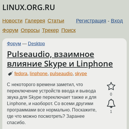
LINUX.ORG.RU
Новости
Галерея
Статьи
Регистрация
-
Вход
Форум
Опросы
Трекер
Поиск
Форум
—
Desktop
Pulseaudio, взаимное
влияние Skype и Linphone
fedora
,
linphone
,
pulseaudio
,
skype
С некоторого времени заметил, что
переключение устройств ввода и вывода
0
звука для Skype переключает также и для
Linphone, и наоборот. Со всеми другими
программами все нормально. Поскажите,
1
где что можно посмотреть? Заранее
спасибо.