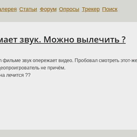
алерея
Статьи
Форум
Опросы
Трекер
Поиск
ает звук. Можно вылечить ?
 фильме звук опережает видео. Пробовал смотреть этот-же
идеопроигрователь не причём.
на лечится ??