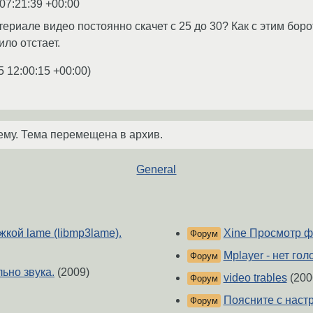
07:21:39 +00:00
ериале видео постоянно скачет с 25 до 30? Как с этим бор
ило отстает.
5 12:00:15 +00:00
)
ему. Тема перемещена в архив.
General
жкой lame (libmp3lame).
Xine Просмотр 
Форум
Mplayer - нет го
Форум
ьно звука.
(2009)
video trables
(200
Форум
Поясните с наст
Форум