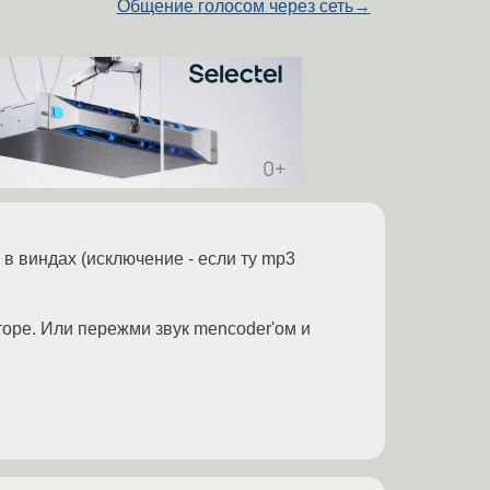
Общение голосом через сеть
→
в виндах (исключение - если ту mp3
торе. Или пережми звук mencoder'ом и