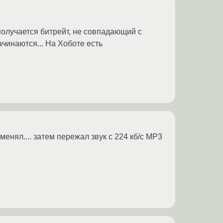
 получается битрейт, не совпадающий с
начинаются... На Хоботе есть
менял.... затем пережал звук с 224 кб/с МР3