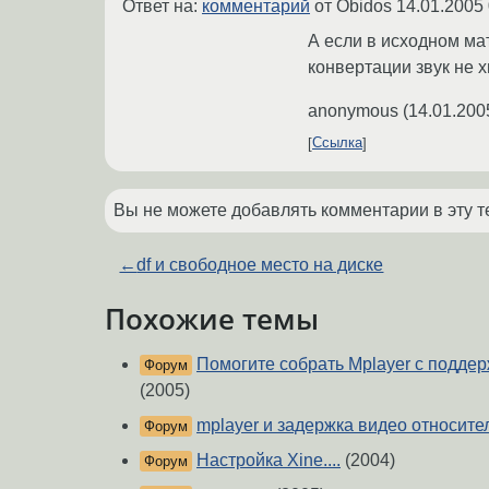
Ответ на:
комментарий
от Obidos
14.01.2005 
А если в исходном мат
конвертации звук не х
anonymous
(
14.01.200
Ссылка
Вы не можете добавлять комментарии в эту т
←
df и свободное место на диске
Похожие темы
Помогите собрать Mplayer с поддер
Форум
(2005)
mplayer и задержка видео относител
Форум
Настройка Xine....
(2004)
Форум