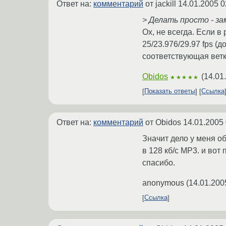
Ответ на:
комментарий
от jackill
14.01.2005 0
> Делать просто - за
Ох, не всегда. Если в
25/23.976/29.97 fps (д
соответствующая ветк
Obidos
(
14.01
★★★★★
Показать ответы
Ссылка
Ответ на:
комментарий
от Obidos
14.01.2005 
Значит дело у меня об
в 128 кб/с МР3. и вот 
спасибо.
anonymous
(
14.01.200
Ссылка