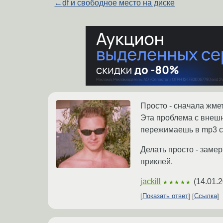
←
df и свободное место на диске
Просто - сначала жмет
Эта проблема с внешн
пережимаешь в mp3 с 
Делать просто - заме
приклей.
jackill
(
14.01.2
★★★★★
Показать ответ
Ссылка