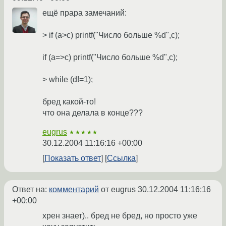
ещё прара замечаний:
> if (a>c) printf("Число больше %d",c);
if (a=>c) printf("Число больше %d",c);
> while (d!=1);
бред какой-то!
что она делала в конце???
eugrus
★★★★★
30.12.2004 11:16:16 +00:00
Показать ответ
Ссылка
Ответ на:
комментарий
от eugrus
30.12.2004 11:16:16
+00:00
хрен знает).. бред не бред, но просто уже