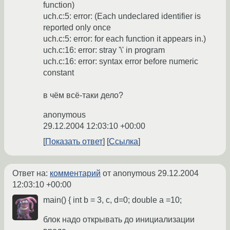
function)
uch.c:5: error: (Each undeclared identifier is
reported only once
uch.c:5: error: for each function it appears in.)
uch.c:16: error: stray '\' in program
uch.c:16: error: syntax error before numeric
constant
в чём всё-таки дело?
anonymous
29.12.2004 12:03:10 +00:00
Показать ответ
Ссылка
Ответ на:
комментарий
от anonymous
29.12.2004
12:03:10 +00:00
main() { int b = 3, c, d=0; double a =10;
блок надо открывать до инициализации