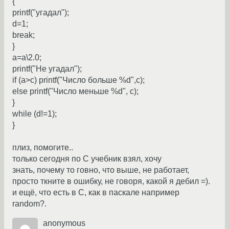
{
printf("угадал");
d=1;
break;
}
a=a\2.0;
printf("Не угадал");
if (a>c) printf("Число больше %d",c);
else printf("Число меньше %d", c);
}
while (d!=1);
}
плиз, помогите..
только сегодня по С учебник взял, хочу
знать, почему то говно, что выше, не работает,
просто ткните в ошибку, не говоря, какой я дебил =).
и ещё, что есть в С, как в паскале например
random?.
anonymous