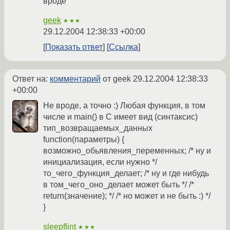
вроде
geek
★★★
29.12.2004 12:38:33 +00:00
Показать ответ
Ссылка
Ответ на:
комментарий
от geek
29.12.2004 12:38:33
+00:00
Не вроде, а точно :) Любая функция, в том
числе и main() в C имеет вид (синтаксис)
тип_возвращаемых_данных
function(параметры) {
возможно_обьявления_переменных; /* ну и
инициализация, если нужно */
то_чего_функция_делает; /* ну и где нибудь
в том_чего_оно_делает может быть */ /*
return(значение); */ /* но может и не быть :) */
}
sleepflint
★★★