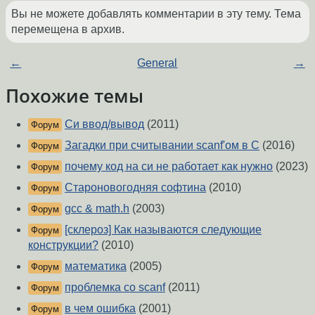
Вы не можете добавлять комментарии в эту тему. Тема
перемещена в архив.
←
General
→
Похожие темы
Си ввод/вывод
(2011)
Форум
Загадки при считывании scanf'ом в C
(2016)
Форум
почему код на си не работает как нужно
(2023)
Форум
Староновогодняя софтина
(2010)
Форум
gcc & math.h
(2003)
Форум
[склероз] Как называются следующие
Форум
конструкции?
(2010)
математика
(2005)
Форум
проблемка со scanf
(2011)
Форум
в чем ошибка
(2001)
Форум