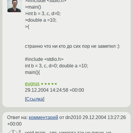
>#include <stdio.h>
>main()
>int b = 3, c, d=0;
>double a =10;
>{
странно что ни кто до сих пор не заметил :)
#include <stdio.h>
int b = 3, c, d=0; double a =10;
main(){
eugrus
★★★★★
29.12.2004 14:24:58 +00:00
Ссылка
Ответ на:
комментарий
от dn2010
29.12.2004 13:27:26
+00:00
void main - зло, никогда так не пиши, не