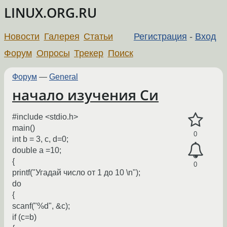
LINUX.ORG.RU
Новости
Галерея
Статьи
Регистрация
-
Вход
Форум
Опросы
Трекер
Поиск
Форум
—
General
начало изучения Си
#include <stdio.h>
main()
0
int b = 3, c, d=0;
double a =10;
{
0
printf("Угадай число от 1 до 10 \n");
do
{
scanf("%d", &c);
if (c=b)