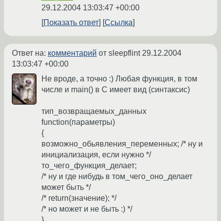
29.12.2004 13:03:47 +00:00
Показать ответ
Ссылка
Ответ на:
комментарий
от sleepflint
29.12.2004
13:03:47 +00:00
Не вроде, а точно :) Любая функция, в том
числе и main() в C имеет вид (синтаксис)
тип_возвращаемых_данных
function(параметры)
{
возможно_обьявления_переменных; /* ну и
инициализация, если нужно */
то_чего_функция_делает;
/* ну и где нибудь в том_чего_оно_делает
может быть */
/* return(значение); */
/* но может и не быть :) */
}