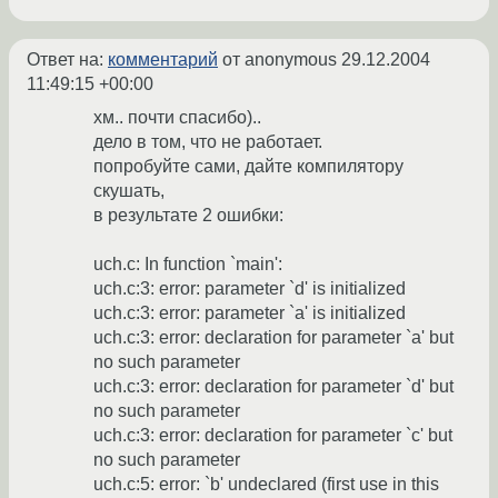
Ответ на:
комментарий
от anonymous
29.12.2004
11:49:15 +00:00
хм.. почти спасибо)..
дело в том, что не работает.
попробуйте сами, дайте компилятору
скушать,
в результате 2 ошибки:
uch.c: In function `main':
uch.c:3: error: parameter `d' is initialized
uch.c:3: error: parameter `a' is initialized
uch.c:3: error: declaration for parameter `a' but
no such parameter
uch.c:3: error: declaration for parameter `d' but
no such parameter
uch.c:3: error: declaration for parameter `c' but
no such parameter
uch.c:5: error: `b' undeclared (first use in this