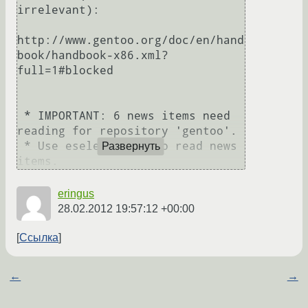
irrelevant):

http://www.gentoo.org/doc/en/hand
book/handbook-x86.xml?
full=1#blocked

 * IMPORTANT: 6 news items need 
reading for repository 'gentoo'.

 * Use eselect news to read news 
Развернуть
eringus
28.02.2012 19:57:12 +00:00
Ссылка
←
→