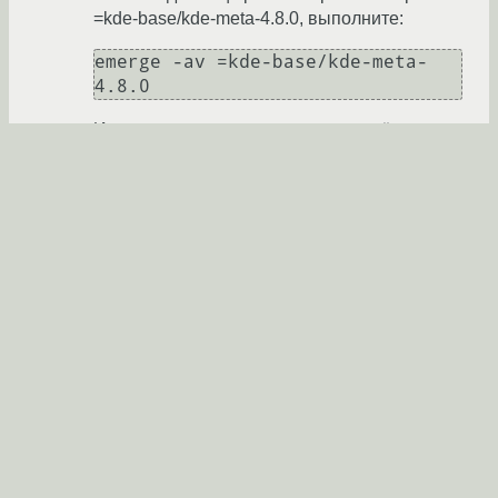
=kde-base/kde-meta-4.8.0, выполните:
emerge -av =kde-base/kde-meta-
И посмотрите какие не удовлетворённые
зависимости ещё нужно размаскировать.
kostik87
★★★★★
29.02.2012 04:34:11 +00:00
Показать ответ
Ссылка
Ответ на:
комментарий
от kostik87
29.02.2012
04:34:11 +00:00
да спасибо , помогло , проблема решена
eringus
29.02.2012 08:28:47 +00:00
автор топика
Ссылка