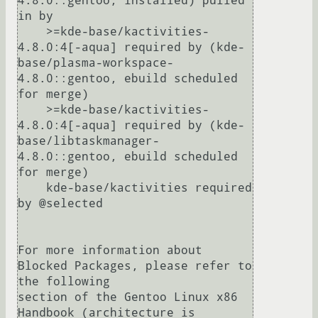
4.8.0::gentoo, installed) pulled 
in by

    >=kde-base/kactivities-
4.8.0:4[-aqua] required by (kde-
base/plasma-workspace-
4.8.0::gentoo, ebuild scheduled 
for merge)

    >=kde-base/kactivities-
4.8.0:4[-aqua] required by (kde-
base/libtaskmanager-
4.8.0::gentoo, ebuild scheduled 
for merge)

    kde-base/kactivities required 
by @selected

For more information about 
Blocked Packages, please refer to 
the following

section of the Gentoo Linux x86 
Handbook (architecture is 