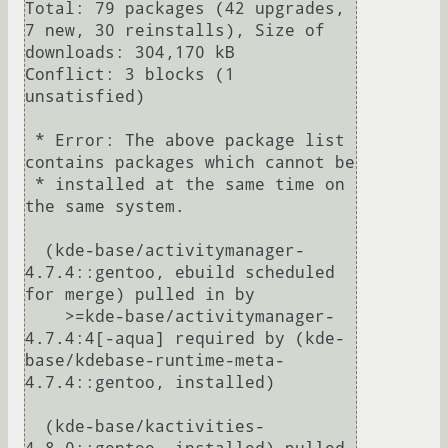
Total: 79 packages (42 upgrades, 
7 new, 30 reinstalls), Size of 
downloads: 304,170 kB

Conflict: 3 blocks (1 
unsatisfied)

 * Error: The above package list 
contains packages which cannot be

 * installed at the same time on 
the same system.

  (kde-base/activitymanager-
4.7.4::gentoo, ebuild scheduled 
for merge) pulled in by

    >=kde-base/activitymanager-
4.7.4:4[-aqua] required by (kde-
base/kdebase-runtime-meta-
4.7.4::gentoo, installed)

  (kde-base/kactivities-