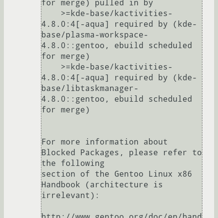
for merge) pulled in by

    >=kde-base/kactivities-
4.8.0:4[-aqua] required by (kde-
base/plasma-workspace-
4.8.0::gentoo, ebuild scheduled 
for merge)

    >=kde-base/kactivities-
4.8.0:4[-aqua] required by (kde-
base/libtaskmanager-
4.8.0::gentoo, ebuild scheduled 
for merge)

For more information about 
Blocked Packages, please refer to 
the following

section of the Gentoo Linux x86 
Handbook (architecture is 
irrelevant):

http://www.gentoo.org/doc/en/hand