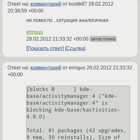
Ответ на:
комментарий
от kostik87
28.02.2012
20:38:59 +00:00
не помогло , ситуация аналогичная
eringus
28.02.2012 21:33:32 +00:00
автор топика
Показать ответ
Ссылка
Ответ на:
комментарий
от eringus
28.02.2012 21:33:32
+00:00
[blocks B      ] kde-
base/activitymanager:4 ("kde-
base/activitymanager:4" is 
blocking kde-base/kactivities-
4.8.0)

Total: 81 packages (42 upgrades, 
9 new, 30 reinstalls), Size of 