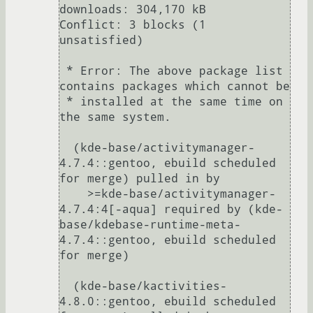
downloads: 304,170 kB

Conflict: 3 blocks (1 
unsatisfied)

 * Error: The above package list 
contains packages which cannot be

 * installed at the same time on 
the same system.

  (kde-base/activitymanager-
4.7.4::gentoo, ebuild scheduled 
for merge) pulled in by

    >=kde-base/activitymanager-
4.7.4:4[-aqua] required by (kde-
base/kdebase-runtime-meta-
4.7.4::gentoo, ebuild scheduled 
for merge)

  (kde-base/kactivities-
4.8.0::gentoo, ebuild scheduled 