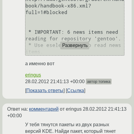
book/handbook-x86.xml?
full=1#blocked

 * IMPORTANT: 6 news items need 
reading for repository 'gentoo'.

 * Use eselect news to read news 
Развернуть
а именно вот
eringus
28.02.2012 21:41:13 +00:00
автор топика
Показать ответы
Ссылка
Ответ на:
комментарий
от eringus
28.02.2012 21:41:13
+00:00
У тебя тянутся пакеты из двух разных
версий KDE. Найди пакет, который тянет