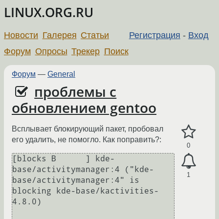
LINUX.ORG.RU
Новости
Галерея
Статьи
Регистрация
-
Вход
Форум
Опросы
Трекер
Поиск
Форум
—
General
проблемы с
обновлением gentoo
Всплывает блокирующий пакет, пробовал
его удалить, не помогло. Как поправить?:
0
[blocks B      ] kde-
base/activitymanager:4 ("kde-
1
base/activitymanager:4" is 
blocking kde-base/kactivities-
4.8.0)
