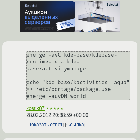
emerge -avC kde-base/kdebase-
runtime-meta kde-
base/activitymanager

echo "kde-base/kactivities -aqua" 
>> /etc/portage/package.use

kostik87
★★★★★
28.02.2012 20:38:59 +00:00
Показать ответ
Ссылка