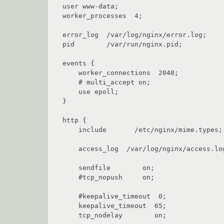
user www-data;

worker_processes  4;

error_log  /var/log/nginx/error.log;

pid        /var/run/nginx.pid;

events {

    worker_connections  2048;

    # multi_accept on;

    use epoll;

}

http {

    include       /etc/nginx/mime.types;

    access_log  /var/log/nginx/access.log;

    sendfile        on;

    #tcp_nopush     on;

    #keepalive_timeout  0;

    keepalive_timeout  65;

    tcp_nodelay        on;
