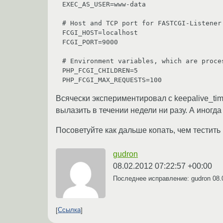
EXEC_AS_USER=www-data

# Host and TCP port for FASTCGI-Listener
FCGI_HOST=localhost

FCGI_PORT=9000

# Environment variables, which are proces
PHP_FCGI_CHILDREN=5

Всячески экспериментировал с keepalive_time
вылазить в течении недели ни разу. А иногда
Посоветуйте как дальше копать, чем тестить
gudron
08.02.2012 07:22:57 +00:00
Последнее исправление: gudron
08.
Ссылка