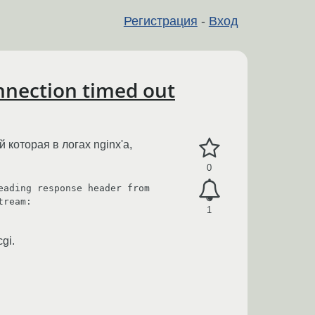
Регистрация
-
Вход
onnection timed out
которая в логах nginx'а,
0
ading response header from 
ream: 
1
gi.