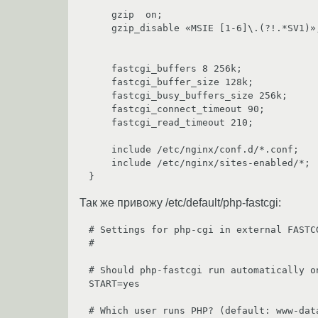
    gzip  on;

    gzip_disable «MSIE [1-6]\.(?!.*SV1)»;

    fastcgi_buffers 8 256k;

    fastcgi_buffer_size 128k;

    fastcgi_busy_buffers_size 256k;

    fastcgi_connect_timeout 90;

    fastcgi_read_timeout 210;

    include /etc/nginx/conf.d/*.conf;

    include /etc/nginx/sites-enabled/*;

Так же привожу /etc/default/php-fastcgi:
# Settings for php-cgi in external FASTCG
#

# Should php-fastcgi run automatically on
START=yes

# Which user runs PHP? (default: www-data