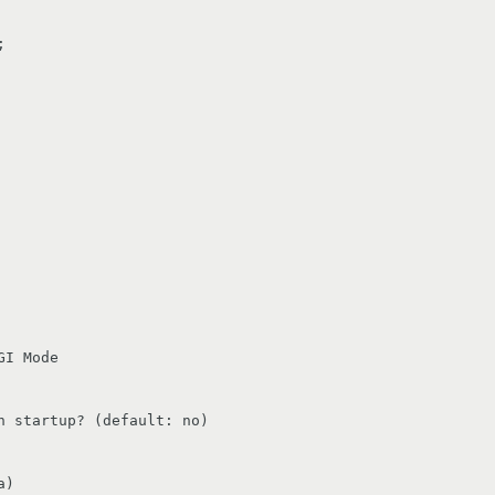
I Mode

 startup? (default: no)

)
