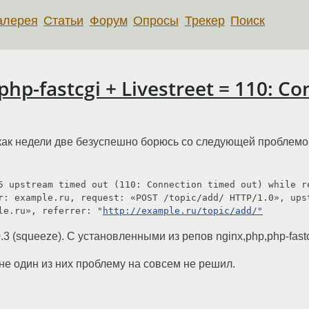
алерея
Статьи
Форум
Опросы
Трекер
Поиск
php-fastcgi + Livestreet = 110: C
 как недели две безуспешно борюсь со следующей проблемой 
5 upstream timed out (110: Connection timed out) while re
r: example.ru, request: «POST /topic/add/ HTTP/1.0», upst
le.ru», referrer: "
http://example.ru/topic/add/"
.3 (squeeze). С установленными из репов nginx,php,php-fastc
 не один из них проблему на совсем не решил.