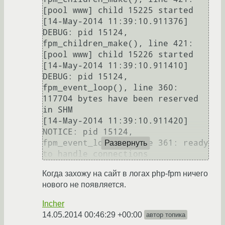
[pool www] child 15225 started

[14-May-2014 11:39:10.911376] 
DEBUG: pid 15124, 
fpm_children_make(), line 421: 
[pool www] child 15226 started

[14-May-2014 11:39:10.911410] 
DEBUG: pid 15124, 
fpm_event_loop(), line 360: 
117704 bytes have been reserved 
in SHM

[14-May-2014 11:39:10.911420] 
NOTICE: pid 15124, 
fpm_event_loop(), line 361: ready 
Развернуть
Когда захожу на сайт в логах php-fpm ничего
нового не появляется.
Incher
14.05.2014 00:46:29 +00:00
автор топика