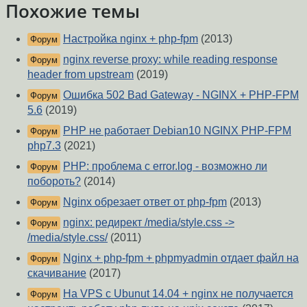
Похожие темы
Настройка nginx + php-fpm
(2013)
Форум
nginx reverse proxy: while reading response
Форум
header from upstream
(2019)
Ошибка 502 Bad Gateway - NGINX + PHP-FPM
Форум
5.6
(2019)
PHP не работает Debian10 NGINX PHP-FPM
Форум
php7.3
(2021)
PHP: проблема с error.log - возможно ли
Форум
побороть?
(2014)
Nginx обрезает ответ от php-fpm
(2013)
Форум
nginx: редирект /media/style.css ->
Форум
/media/style.css/
(2011)
Nginx + php-fpm + phpmyadmin отдает файл на
Форум
скачивание
(2017)
На VPS с Ubunut 14.04 + nginx не получается
Форум