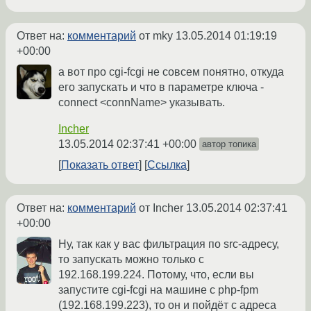
Ответ на:
комментарий
от mky
13.05.2014 01:19:19
+00:00
а вот про cgi-fcgi не совсем понятно, откуда
его запускать и что в параметре ключа -
connect <connName> указывать.
Incher
13.05.2014 02:37:41 +00:00
автор топика
Показать ответ
Ссылка
Ответ на:
комментарий
от Incher
13.05.2014 02:37:41
+00:00
Ну, так как у вас фильтрация по src-адресу,
то запускать можно только с
192.168.199.224. Потому, что, если вы
запустите cgi-fcgi на машине с php-fpm
(192.168.199.223), то он и пойдёт с адреса