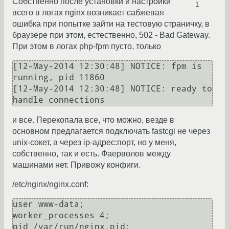
Собственно после установки и настройки
1
всего в логах nginx возникает сабжевая
ошибка при попытке зайти на тестовую страничку, в
браузере при этом, естественно, 502 - Bad Gateway.
При этом в логах php-fpm пусто, только
[12-May-2014 12:30:48] NOTICE: fpm is 
running, pid 11860

[12-May-2014 12:30:48] NOTICE: ready to 
и все. Перекопала все, что можно, везде в
основном предлагается подключать fastcgi не через
unix-сокет, а через ip-адрес:порт, но у меня,
собственно, так и есть. Фаерволов между
машинами нет. Привожу конфиги.
/etc/nginx/nginx.conf:
user www-data;

worker_processes 4;

pid /var/run/nginx.pid;
