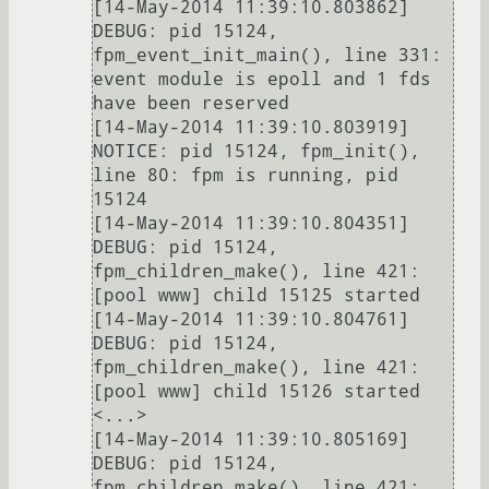
[14-May-2014 11:39:10.803862] 
DEBUG: pid 15124, 
fpm_event_init_main(), line 331: 
event module is epoll and 1 fds 
have been reserved

[14-May-2014 11:39:10.803919] 
NOTICE: pid 15124, fpm_init(), 
line 80: fpm is running, pid 
15124

[14-May-2014 11:39:10.804351] 
DEBUG: pid 15124, 
fpm_children_make(), line 421: 
[pool www] child 15125 started

[14-May-2014 11:39:10.804761] 
DEBUG: pid 15124, 
fpm_children_make(), line 421: 
[pool www] child 15126 started

<...>

[14-May-2014 11:39:10.805169] 
DEBUG: pid 15124, 
fpm_children_make(), line 421: 