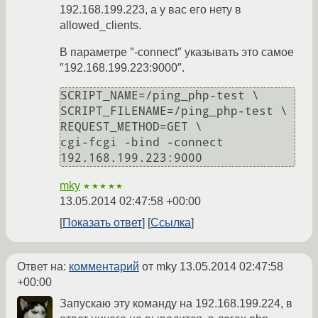
192.168.199.223, а у вас его нету в
allowed_clients.
В параметре ″-connect″ указывать это самое
″192.168.199.223:9000″.
SCRIPT_NAME=/ping_php-test \

SCRIPT_FILENAME=/ping_php-test \

REQUEST_METHOD=GET \

cgi-fcgi -bind -connect 
mky
★★★★★
13.05.2014 02:47:58 +00:00
Показать ответ
Ссылка
Ответ на:
комментарий
от mky
13.05.2014 02:47:58
+00:00
Запускаю эту команду на 192.168.199.224, в