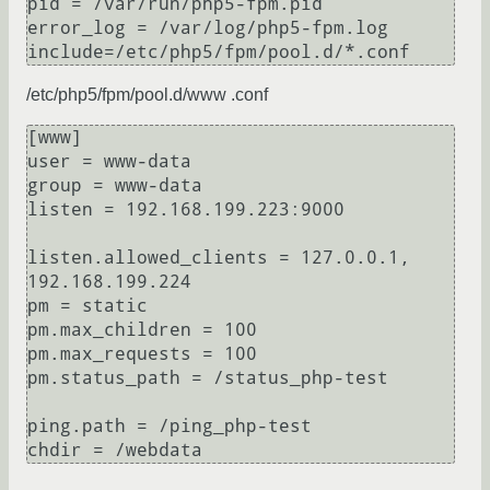
pid = /var/run/php5-fpm.pid

error_log = /var/log/php5-fpm.log

/etc/php5/fpm/pool.d/www .conf
[www]

user = www-data

group = www-data

listen = 192.168.199.223:9000

listen.allowed_clients = 127.0.0.1, 
192.168.199.224

pm = static

pm.max_children = 100

pm.max_requests = 100

pm.status_path = /status_php-test

ping.path = /ping_php-test
