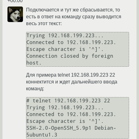
+00:00
Подключается и тут же сбрасывается, то
есть в ответ на команду сразу выводится
весь этот текст:
Trying 192.168.199.223...

Connected to 192.168.199.223.

Escape character is '^]'.

Connection closed by foreign 
Для примера telnet 192.168.199.223 22
коннектится и ждет дальнейшего ввода
команд:
# telnet 192.168.199.223 22

Trying 192.168.199.223...

Connected to 192.168.199.223.

Escape character is '^]'.

SSH-2.0-OpenSSH_5.9p1 Debian-