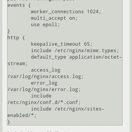
events {

        worker_connections 1024;

        multi_accept on;

        use epoll;

}

http {

        keepalive_timeout 65;

        include /etc/nginx/mime.types;

        default_type application/octet-
stream;

        access_log 
/var/log/nginx/access.log;

        error_log 
/var/log/nginx/error.log;

        include 
/etc/nginx/conf.d/*.conf;

        include /etc/nginx/sites-
enabled/*;
