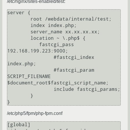
/etc/nginx/sites-enabled/test:
server {

        root /webdata/internal/test;

        index index.php;

        server_name xx.xx.xx.xx;

        location ~ \.php$ {

           fastcgi_pass 
192.168.199.223:9000;

                #fastcgi_index 
index.php;

                #fastcgi_param  
SCRIPT_FILENAME  
$document_root$fastcgi_script_name;

                include fastcgi_params;

        }

/etc/php5/fpm/php-fpm.conf
[global]
