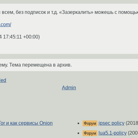
сем, без подписок и т.д. «Зазеркалить» можешь с помощью r
e.com/
4 17:45:11 +00:00
)
ему. Тема перемещена в архив.
led
g
Admin
or и как сервисы Onion
ipsec policy
(2018
Форум
lua5.1-policy
(200
Форум