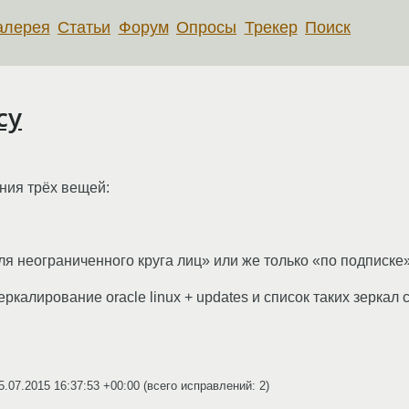
алерея
Статьи
Форум
Опросы
Трекер
Поиск
cy
ания трёх вещей:
«для неограниченного круга лиц» или же только «по подписке»
еркалирование oracle linux + updates и список таких зеркал
5.07.2015 16:37:53 +00:00
(всего исправлений: 2)