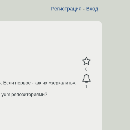
Регистрация
-
Вход
0
. Если первое - как их «зеркалить».
1
 с yum репозиториями?