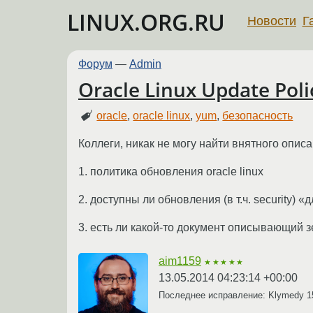
LINUX.ORG.RU
Новости
Г
Форум
—
Admin
Oracle Linux Update Poli
oracle
,
oracle linux
,
yum
,
безопасность
Коллеги, никак не могу найти внятного опис
1. политика обновления oracle linux
2. доступны ли обновления (в т.ч. security) 
3. есть ли какой-то документ описывающий з
aim1159
★★★★★
13.05.2014 04:23:14 +00:00
Последнее исправление: Klymedy
1