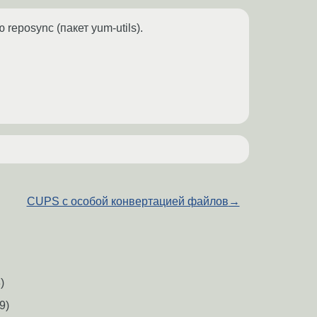
eposync (пакет yum-utils).
CUPS с особой конвертацией файлов
→
)
9)