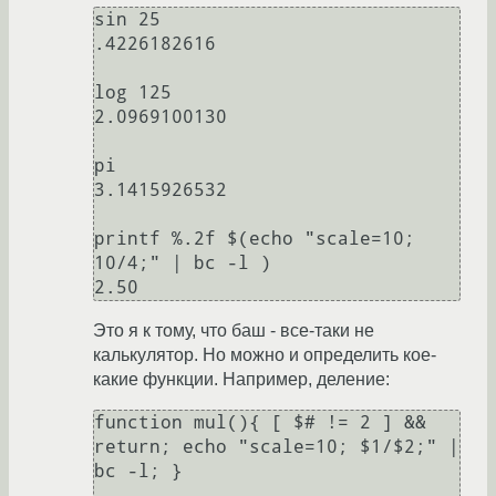
sin 25

.4226182616

log 125

2.0969100130

pi

3.1415926532

printf %.2f $(echo "scale=10; 
10/4;" | bc -l )              

Это я к тому, что баш - все-таки не
калькулятор. Но можно и определить кое-
какие функции. Например, деление:
function mul(){ [ $# != 2 ] && 
return; echo "scale=10; $1/$2;" | 
bc -l; }
