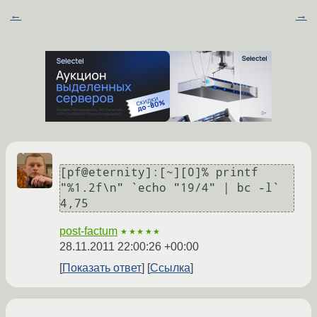
←
→
[pf@eternity]:[~][0]% printf 
"%1.2f\n" `echo "19/4" | bc -l`

4,75
post-factum
★★★★★
28.11.2011 22:00:26 +00:00
Показать ответ
Ссылка