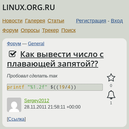
LINUX.ORG.RU
Новости
Галерея
Статьи
Регистрация
-
Вход
Форум
Опросы
Трекер
Поиск
Форум
—
General
Как вывести число с
плавающей запятой??
Пробовал сделать так
0
printf
"%1.2f"
 $((
19
/
4
)) 
Sergey2012
1
28.11.2011 21:58:11 +00:00
Ссылка