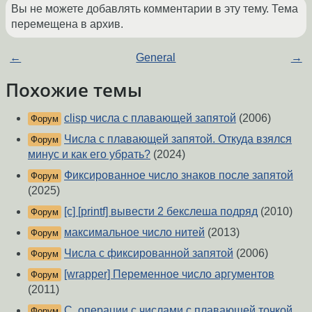
Вы не можете добавлять комментарии в эту тему. Тема
перемещена в архив.
←
General
→
Похожие темы
clisp числа с плавающей запятой
(2006)
Форум
Числа с плавающей запятой. Откуда взялся
Форум
минус и как его убрать?
(2024)
Фиксированное число знаков после запятой
Форум
(2025)
[c] [printf] вывести 2 бекслеша подряд
(2010)
Форум
максимальное число нитей
(2013)
Форум
Числа с фиксированной запятой
(2006)
Форум
[wrapper] Переменное число аргументов
Форум
(2011)
C, операции с числами с плавающей точкой
Форум