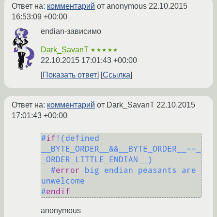
Ответ на:
комментарий
от anonymous
22.10.2015
16:53:09 +00:00
endian-зависимо
Dark_SavanT
★★★★★
22.10.2015 17:01:43 +00:00
Показать ответ
Ссылка
Ответ на:
комментарий
от Dark_SavanT
22.10.2015
17:01:43 +00:00
#
if
!(defined 
__BYTE_ORDER__&&__BYTE_ORDER__==_
_ORDER_LITTLE_ENDIAN__)
#
error
 big endian peasants are 
unwelcome
#
endif
anonymous