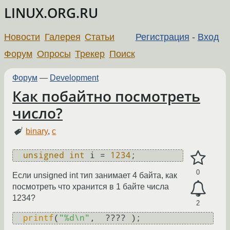
LINUX.ORG.RU
Новости
Галерея
Статьи
Регистрация
-
Вход
Форум
Опросы
Трекер
Поиск
Форум
—
Development
Как побайтно посмотреть
число?
binary
,
c
unsigned
int
 i = 
1234
0
Если unsigned int тип занимает 4 байта, как
посмотреть что хранится в 1 байте числа
1234?
2
printf
(
"%d\n"