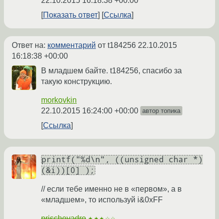
22.10.2015 16:18:38 +00:00
Показать ответ
Ссылка
Ответ на:
комментарий
от t184256
22.10.2015
16:18:38 +00:00
В младшем байте. t184256, спасибо за
такую конструкцию.
morkovkin
22.10.2015 16:24:00 +00:00
автор топика
Ссылка
printf("%d\n", ((unsigned char *)
(&i))[0] );
// если тебе именно не в «первом», а в
«младшем», то используй i&0xFF
prischeyadro
★★★☆☆