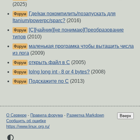
(2025)
Где/как покомпилить/позапускать для
Форум
Itanium/powerpc/sparc?
(2016)
[C][чайник][не понимаю]Преобразование
Форум
типов
(2010)
маленькая програмка чтобы вытащить числа
Форум
из лога
(2009)
открыть файл в C
(2005)
Форум
lolng long int - 8 or 4 bytes?
(2008)
Форум
Подскажите по С
(2013)
Форум
О Сервере
-
Правила форума
-
Разметка Markdown
Вверх
Сообщить об ошибке
https://www.linux.org.ru/