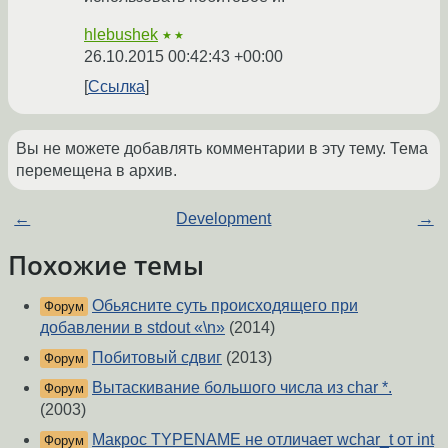
hlebushek
★★
26.10.2015 00:42:43 +00:00
Ссылка
Вы не можете добавлять комментарии в эту тему. Тема
перемещена в архив.
←
Development
→
Похожие темы
Обьясните суть происходящего при
Форум
добавлении в stdout «\n»
(2014)
Побитовый сдвиг
(2013)
Форум
Вытаскивание большого числа из char *.
Форум
(2003)
Макрос TYPENAME не отличает wchar_t от int
Форум