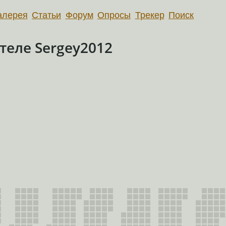
алерея
Статьи
Форум
Опросы
Трекер
Поиск
еле Sergey2012