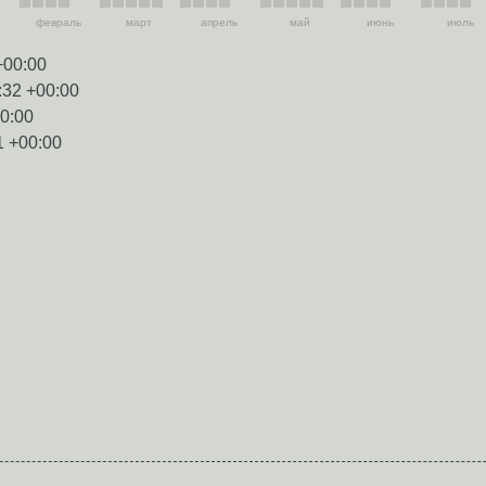
февраль
март
апрель
май
июнь
июль
+00:00
:32 +00:00
00:00
1 +00:00