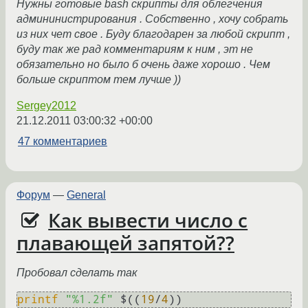
Нужны готовые bash скрипты для облегчения
админинистрирования . Собственно , хочу собрать
из них чет свое . Буду благодарен за любой скрипт ,
буду так же рад комментариям к ним , эт не
обязательно но было б очень даже хорошо . Чем
больше скриптом тем лучше ))
Sergey2012
21.12.2011 03:00:32 +00:00
47 комментариев
Форум
—
General
Как вывести число с
плавающей запятой??
Пробовал сделать так
printf
"%1.2f"
 $((
19
/
4
)) 