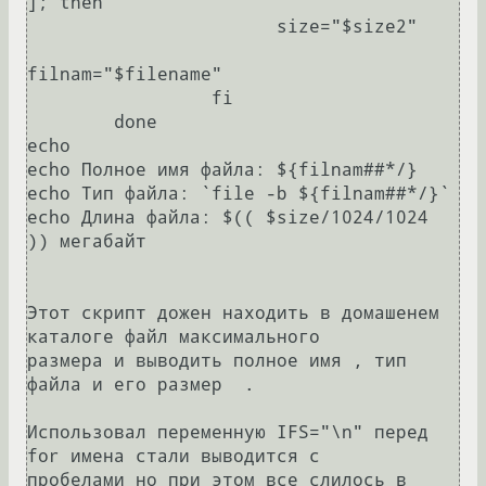
]; then 

                       size="$size2" 

filnam="$filename" 

                 fi 

        done 

echo 

echo Полное имя файла: ${filnam##*/} 

echo Тип файла: `file -b ${filnam##*/}` 

echo Длина файла: $(( $size/1024/1024 
)) мегабайт 

Этот скрипт дожен находить в домашенем 
каталоге файл максимального 

размера и выводить полное имя , тип 
файла и его размер  .

Использовал переменную IFS="\n" перед 
for имена стали выводится с

пробелами но при этом все слилось в 