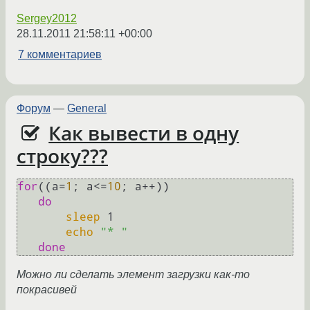
Sergey2012
28.11.2011 21:58:11 +00:00
7 комментариев
Форум
—
General
Как вывести в одну
строку???
for
((a=
1
; a<=
10
; a++))

do
sleep
 1

echo
"* "
done
Можно ли сделать элемент загрузки как-то
покрасивей