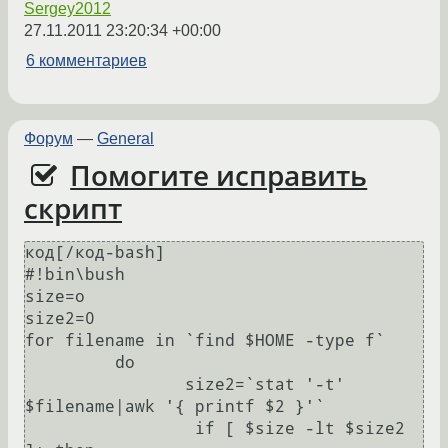
Sergey2012
27.11.2011 23:20:34 +00:00
6 комментариев
Форум
—
General
Помогите исправить
скрипт
код[/код-bash]

#!bin\bush

size=o 

size2=0 

for filename in `find $HOME -type f` 

         do 

                size2=`stat '-t' 
$filename|awk '{ printf $2 }'` 

                 if [ $size -lt $size2 