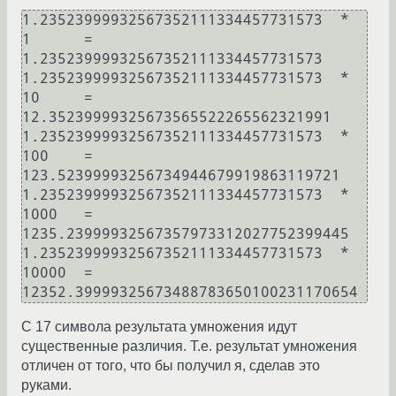
1.23523999932567352111334457731573  *  
1      =  
1.23523999932567352111334457731573

1.23523999932567352111334457731573  *  
10     =  
12.35239999325673565522265562321991

1.23523999932567352111334457731573  *  
100    =  
123.52399993256734944679919863119721

1.23523999932567352111334457731573  *  
1000   =  
1235.23999932567357973312027752399445

1.23523999932567352111334457731573  *  
10000  =  
С 17 символа результата умножения идут
существенные различия. Т.е. результат умножения
отличен от того, что бы получил я, сделав это
руками.