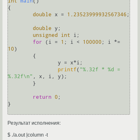
int
main
()
{

double
 x = 
1.23523999932567346
;

double
 y;

unsigned
int
 i;

for
 (i = 
1
; i < 
100000
; i *= 
10
)

	{

		y = x*i;

printf
(
"%.32f * %d = 
%.32f\n"
, x, i, y);

	}

return
0
;

}

Результат исполнения:
$ ./a.out |column -t