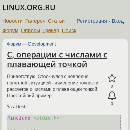
LINUX.ORG.RU
Новости
Галерея
Статьи
Регистрация
-
Вход
Форум
Опросы
Трекер
Поиск
Форум
—
Development
C, операции с числами с
плавающей точкой
Приветствую. Столкнулся с невполне
понятной ситуацией - изменение точности
0
рассчетов с числами с плавающей точкой.
Простейший пример:
0
$ cat test.c
#
include
<stdio.h>