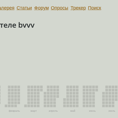
алерея
Статьи
Форум
Опросы
Трекер
Поиск
теле bvvv
февраль
март
апрель
май
июнь
июль