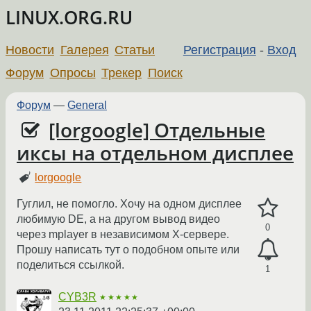
LINUX.ORG.RU
Новости
Галерея
Статьи
Регистрация
-
Вход
Форум
Опросы
Трекер
Поиск
Форум
—
General
[lorgoogle] Отдельные
иксы на отдельном дисплее
lorgoogle
Гуглил, не помогло. Хочу на одном дисплее
любимую DE, а на другом вывод видео
0
через mplayer в независимом X-сервере.
Прошу написать тут о подобном опыте или
поделиться ссылкой.
1
CYB3R
★★★★★