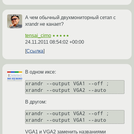
А чем обычный двухмониторный сетап с
xrandr не канает?
tensai_cirno
★★★★★
24.11.2011 08:54:02 +00:00
Ссылка
В одном иксе:
xrandr --output VGA1 --off ; 
xrandr --output VGA2 --auto
В другом:
xrandr --output VGA2 --off ; 
xrandr --output VGA1 --auto
VGA1 и VGA2 заменить названиями