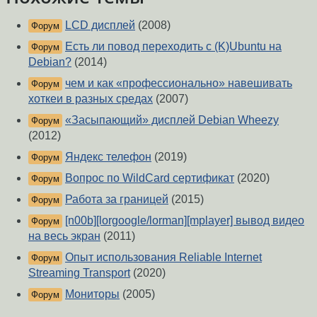
LCD дисплей
(2008)
Форум
Есть ли повод переходить с (K)Ubuntu на
Форум
Debian?
(2014)
чем и как «профессионально» навешивать
Форум
хоткеи в разных средах
(2007)
«Засыпающий» дисплей Debian Wheezy
Форум
(2012)
Яндекс телефон
(2019)
Форум
Вопрос по WildCard сертификат
(2020)
Форум
Работа за границей
(2015)
Форум
[n00b][lorgoogle/lorman][mplayer] вывод видео
Форум
на весь экран
(2011)
Опыт использования Reliable Internet
Форум
Streaming Transport
(2020)
Мониторы
(2005)
Форум