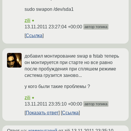
sudo swapon /dev/sda1
zili
★
13.11.2011 23:27:04 +00:00
автор топика
Ссылка
добавил монтирование swap в fstab теперь
он монтируется при старте но все равно
после пробуждения при спляшем режиме
система грузится заново...
у кого были такие проблемы ?
zili
★
13.11.2011 23:35:10 +00:00
автор топика
Показать ответ
Ссылка
Ответ на:
комментарий
от zili
13.11.2011 23:35:10