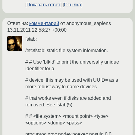
Показать ответ
Ссылка
Ответ на:
комментарий
от anonymous_sapiens
13.11.2011 22:58:27 +00:00
fstab:
/etc/fstab: static file system information.
# # Use 'blkid' to print the universally unique
identifier for a
# device; this may be used with UUID= as a
more robust way to name devices
# that works even if disks are added and
removed. See fstab(5).
# # <file system> <mount point> <type>
<options> <dump> <pass>
proc /proc proc nodev,noexec,nosuid 0 0