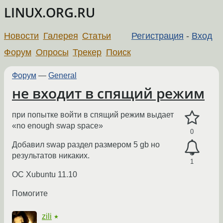
LINUX.ORG.RU
Новости
Галерея
Статьи
Регистрация
-
Вход
Форум
Опросы
Трекер
Поиск
Форум
—
General
не входит в спящий режим
при попытке войти в спящий режим выдает
«no enough swap space»
0
Добавил swap раздел размером 5 gb но
результатов никаких.
1
OC Xubuntu 11.10
Помогите
zili
★