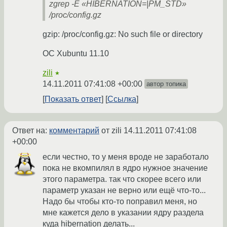
zgrep -E «HIBERNATION=|PM_STD»
/proc/config.gz
gzip: /proc/config.gz: No such file or directory
OC Xubuntu 11.10
zili
★
14.11.2011 07:41:08 +00:00
автор топика
Показать ответ
Ссылка
Ответ на:
комментарий
от zili
14.11.2011 07:41:08
+00:00
если честно, то у меня вроде не заработало
пока не вкомпилял в ядро нужное значение
этого параметра. так что скорее всего или
параметр указан не верно или ещё что-то...
Надо бы чтобы кто-то поправил меня, но
мне кажется дело в указании ядру раздела
куда hibernation делать...