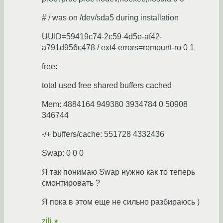
# / was on /dev/sda5 during installation
UUID=59419c74-2c59-4d5e-af42-
a791d956c478 / ext4 errors=remount-ro 0 1
free:
total used free shared buffers cached
Mem: 4884164 949380 3934784 0 50908
346744
-/+ buffers/cache: 551728 4332436
Swap: 0 0 0
Я так понимаю Swap нужно как то теперь
смонтировать ?
Я пока в этом еще не сильно разбираюсь )
zili
★