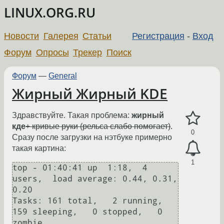
LINUX.ORG.RU
Новости
Галерея
Статьи
Регистрация
-
Вход
Форум
Опросы
Трекер
Поиск
Форум
—
General
Жирный Жирный KDE
Здравствуйте. Такая проблема:
жирный
кде
+ кривые руки (рельса слабо помогает)
.
0
Сразу после загрузки на нэтбуке примерно
такая картина:
1
top - 01:40:41 up  1:18,  4 
users,  load average: 0.44, 0.31, 
0.20

Tasks: 161 total,   2 running, 
159 sleeping,   0 stopped,   0 
zombie
