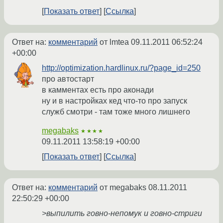
Показать ответ
Ссылка
Ответ на:
комментарий
от lmtea
09.11.2011 06:52:24
+00:00
http://optimization.hardlinux.ru/?page_id=250
про автостарт
в камментах есть про аконади
ну и в настройках кед что-то про запуск
служб смотри - там тоже много лишнего
megabaks
★★★★
09.11.2011 13:58:19 +00:00
Показать ответ
Ссылка
Ответ на:
комментарий
от megabaks
08.11.2011
22:50:29 +00:00
>выпилить говно-непомук и говно-стриги