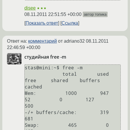
disee
★★★
08.11.2011 22:51:55 +00:00
автор топика
Показать ответ
Ссылка
Ответ на:
комментарий
от adriano32
08.11.2011
22:46:59 +00:00
студийная free -m
stas@mini:~$ free -m

             total       used       
free     shared    buffers     
cached

Mem:          1000        947         
52          0        127        
500

-/+ buffers/cache:        319        
681

Swap:          465          0        