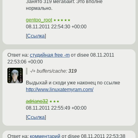
Занято 319 мегабайт. Это вполне
нормально.
gentoo_root
★★★★★
08.11.2011 22:54:30 +00:00
Ссылка
Ответ на:
студийная free -m
от disee
08.11.2011
22:53:06 +00:00
-/+ buffers/cache:
319
Выдыхай и сходи уже наконец по ссылке
http://www.linuxatemyram.com/
adriano32
★★★
08.11.2011 22:55:49 +00:00
Ссылка
Ответ на:
комментарий
от disee
08.11.2011 22:53:38