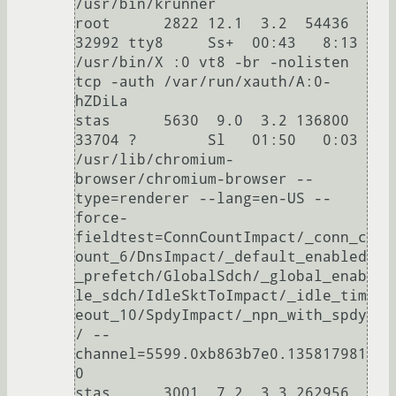
/usr/bin/krunner

root      2822 12.1  3.2  54436 
32992 tty8     Ss+  00:43   8:13 
/usr/bin/X :0 vt8 -br -nolisten 
tcp -auth /var/run/xauth/A:0-
hZDiLa

stas      5630  9.0  3.2 136800 
33704 ?        Sl   01:50   0:03 
/usr/lib/chromium-
browser/chromium-browser --
type=renderer --lang=en-US --
force-
fieldtest=ConnCountImpact/_conn_c
ount_6/DnsImpact/_default_enabled
_prefetch/GlobalSdch/_global_enab
le_sdch/IdleSktToImpact/_idle_tim
eout_10/SpdyImpact/_npn_with_spdy
/ --
channel=5599.0xb863b7e0.135817981
0

stas      3001  7.2  3.3 262956 