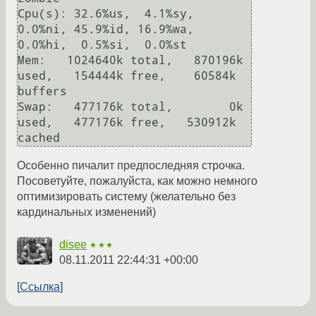
Cpu(s): 32.6%us,  4.1%sy,  
0.0%ni, 45.9%id, 16.9%wa,  
0.0%hi,  0.5%si,  0.0%st

Mem:   1024640k total,   870196k 
used,   154444k free,    60584k 
buffers

Swap:   477176k total,        0k 
used,   477176k free,   530912k 
Особенно пичалит предпоследняя строчка.
Посоветуйте, пожалуйста, как можно немного
оптимизировать систему (желательно без
кардинальных изменений)
disee
★★★
08.11.2011 22:44:31 +00:00
Ссылка