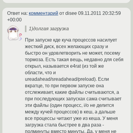
Ответ на:
комментарий
от disee
09.11.2011 20:32:59
+00:00
1)долгая загрузка
При запуске кде куча процессов насилует
жесткий диск, всех желающих сразу и
быстро он удовлетворить не может, посему
тормоза. Есть такая вещь, недавно для себя
открыл, называется e4rat (из той же
области, что и
ureadahead/sreadahead/preload). Если
вкратце, то при первом запуске она
отслеживает, какие файлы считываются, а
при последующих запусках сама считывает
эти файлы (один процесс, i/o не делится
между кучей процессов) в кеш, а дальше
все процессы читают уже из кеша. У меня
загрузка стала быстрее в два раза -
полминуты вместо минуты. Да, у меня не