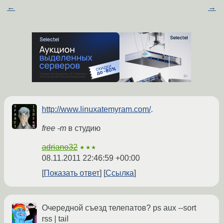
←
→
http://www.linuxatemyram.com/
.
free -m
в студию
adriano32
★★★
08.11.2011 22:46:59 +00:00
Показать ответ
Ссылка
Очередной съезд телепатов? ps aux --sort
rss | tail