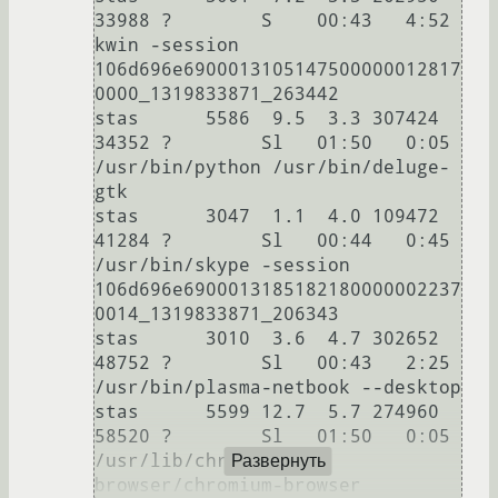
33988 ?        S    00:43   4:52 
kwin -session 
106d696e6900013105147500000012817
0000_1319833871_263442

stas      5586  9.5  3.3 307424 
34352 ?        Sl   01:50   0:05 
/usr/bin/python /usr/bin/deluge-
gtk

stas      3047  1.1  4.0 109472 
41284 ?        Sl   00:44   0:45 
/usr/bin/skype -session 
106d696e6900013185182180000002237
0014_1319833871_206343

stas      3010  3.6  4.7 302652 
48752 ?        Sl   00:43   2:25 
/usr/bin/plasma-netbook --desktop

stas      5599 12.7  5.7 274960 
58520 ?        Sl   01:50   0:05 
/usr/lib/chromium-
Развернуть