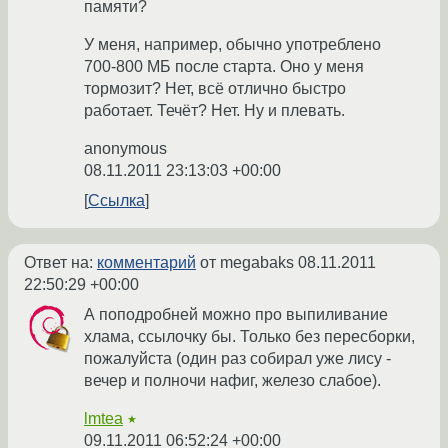
памяти?
У меня, например, обычно употреблено
700-800 МБ после старта. Оно у меня
тормозит? Нет, всё отлично быстро
работает. Течёт? Нет. Ну и плевать.
anonymous
08.11.2011 23:13:03 +00:00
Ссылка
Ответ на:
комментарий
от megabaks
08.11.2011
22:50:29 +00:00
А поподробней можно про выпиливание
хлама, ссылочку бы. Только без пересборки,
пожалуйста (один раз собирал уже лису -
вечер и полночи нафиг, железо слабое).
lmtea
★
09.11.2011 06:52:24 +00:00