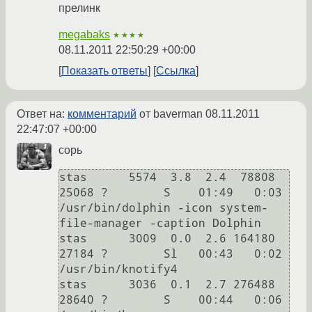
прелинк
megabaks
★★★★
08.11.2011 22:50:29 +00:00
Показать ответы
Ссылка
Ответ на:
комментарий
от baverman
08.11.2011
22:47:07 +00:00
сорь
stas      5574  3.8  2.4  78808 
25068 ?        S    01:49   0:03 
/usr/bin/dolphin -icon system-
file-manager -caption Dolphin

stas      3009  0.0  2.6 164180 
27184 ?        Sl   00:43   0:02 
/usr/bin/knotify4

stas      3036  0.1  2.7 276488 
28640 ?        S    00:44   0:06 