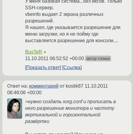
У меня базовая система...без иксов. Только
SSH-сервер.
vbeinfo выдает 2 экрана различных
разрешений.
Я нашел, где указывается разрешение для
меню загрузки, но я не пойму где
выставляется разрешение для консоли....
BusTeR
★
11.10.2011 06:52:52 +00:00
автор топика
Показать ответ
Ссылка
Ответ на:
комментарий
от kostik87
11.10.2011
06:46:06 +00:00
>нужно создать xorg.conf и прописать в
него разрешение монитора и частоту
вертикальной и горизонтальной
развёртки