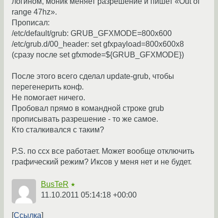
логином, моник меняет разрешение и пишет «Out of
range 47hz».
Прописал:
/etc/default/grub: GRUB_GFXMODE=800x600
/etc/grub.d/00_header: set gfxpayload=800x600x8
(сразу после set gfxmode=${GRUB_GFXMODE})
После этого всего сделал update-grub, чтобы
перегенерить конф.
Не помогает ничего.
Пробовал прямо в командной строке grub
прописывать разрешение - то же самое.
Кто сталкивался с таким?
P.S. по ссх все работает. Может вообще отключить
графический режим? Иксов у меня нет и не будет.
BusTeR
★
11.10.2011 05:14:18 +00:00
Ссылка