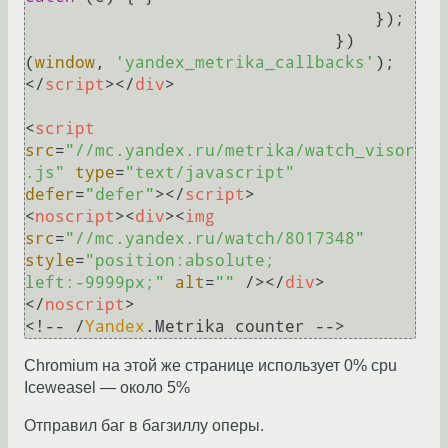
                                   });

                               })
(
window
, 
'yandex_metrika_callbacks'
</
script
>
</
div
>
<
script
src
=
"//mc.yandex.ru/metrika/watch_visor
.js"
type
=
"text/javascript"
defer
=
"defer"
>
</
script
>
<
noscript
>
<
div
>
<
img
src
=
"//mc.yandex.ru/watch/8017348"
style
=
"position:absolute; 
left:-9999px;"
alt
=
""
 />
</
div
>
</
noscript
>
<!-- /
Yandex
.
Metrika
Chromium на этой же странице использует 0% cpu
Iceweasel — около 5%
Отправил баг в багзиллу оперы.