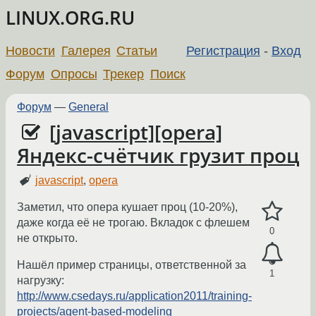
LINUX.ORG.RU
Новости
Галерея
Статьи
Регистрация
-
Вход
Форум
Опросы
Трекер
Поиск
Форум
—
General
[javascript][opera]
Яндекс-счётчик грузит проц
javascript
,
opera
Заметил, что опера кушает проц (10-20%),
даже когда её не трогаю. Вкладок с флешем
0
не открыто.
Нашёл пример страницы, ответственной за
1
нагрузку:
http://www.csedays.ru/application2011/training-
projects/agent-based-modeling