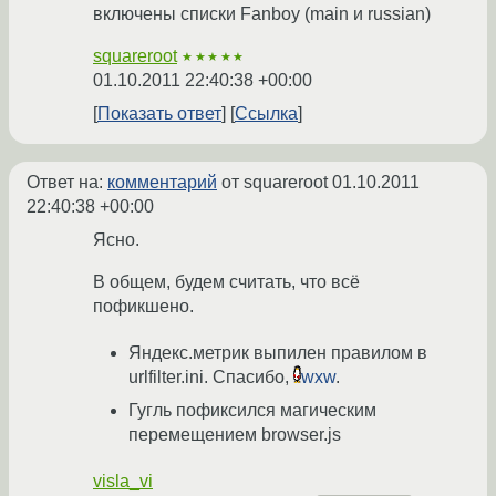
включены списки Fanboy (main и russian)
squareroot
★★★★★
01.10.2011 22:40:38 +00:00
Показать ответ
Ссылка
Ответ на:
комментарий
от squareroot
01.10.2011
22:40:38 +00:00
Ясно.
В общем, будем считать, что всё
пофикшено.
Яндекс.метрик выпилен правилом в
urlfilter.ini. Спасибо,
wxw
.
Гугль пофиксился магическим
перемещением browser.js
visla_vi