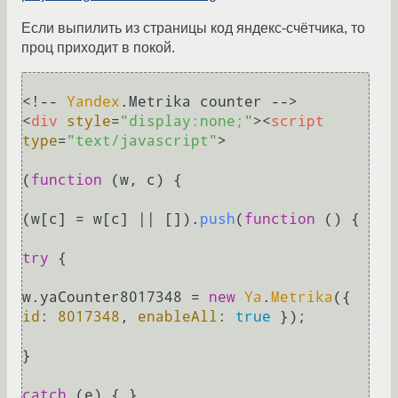
Если выпилить из страницы код яндекс-счётчика, то
проц приходит в покой.
<!-- 
Yandex
.
Metrika
<
div
style
=
"display:none;"
>
<
script
type
=
"text/javascript"
>
(
function
 (
w, c
) {

(w[c] = w[c] || []).
push
(
function
 (
) {

try
 {

w.
yaCounter8017348
 = 
new
Ya
.
Metrika
({ 
id
: 
8017348
, 
enableAll
: 
true
 });

}

catch
 (e) { }
