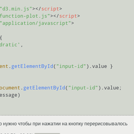
"d3.min.js"
>
</
script
>
function-plot.js"
>
</
script
>
"application/javascript"
>
{

dratic'
,

ent
.
getElementById
(
"input-id"
).
value
 }

ocument
.
getElementById
(
"input-id"
).
value
;

о нужно чтобы при нажатии на кнопку перерисовывалось