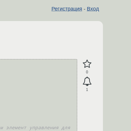
Регистрация
-
Вход
0
1
м элемент управления для 