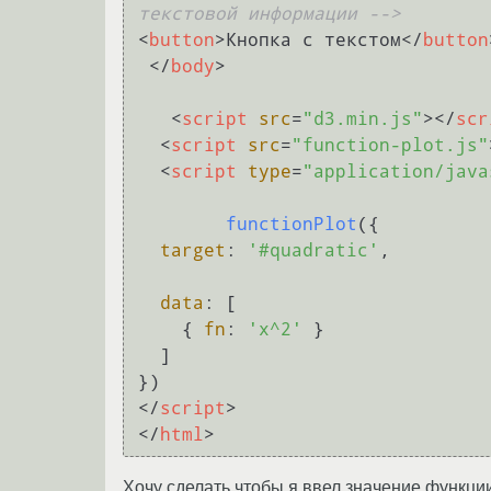
текстовой информации -->
<
button
>
Кнопка с текстом
</
button
</
body
>
<
script
src
=
"d3.min.js"
>
</
scr
<
script
src
=
"function-plot.js"
<
script
type
=
"application/java
functionPlot
({

target
: 
'#quadratic'
,

data
: [

    { 
fn
: 
'x^2'
 }

  ]

</
script
>
</
html
>
Хочу сделать чтобы я ввел значение функции 