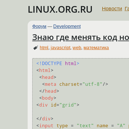
LINUX.ORG.RU
Новости
Г
Форум
—
Development
Знаю где менять код но
html
,
javascript
,
web
,
математика
<!DOCTYPE 
html
>
<
html
>
<
head
>
<
meta
charset
=
"utf-8"
/>
</
head
>
<
body
>
<
div
id
=
"grid"
>
</
div
>
<
input
type
 = 
"text"
name
 = 
"A"