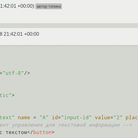
1:42:01 +00:00
)
автор топика
8 21:42:01 +00:00
=
"utf-8"
/>
tic"
>
text"
name
 = 
"A"
id
=
"input-id"
value
=
"2"
plac
ент управления для текстовой информации -->
с текстом
</
button
>