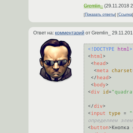
Gremlin_
(
29.11.2018 2
Показать ответы
Ссылка
Ответ на:
комментарий
от Gremlin_
29.11.201
<!DOCTYPE 
html
>
<
html
>
<
head
>
<
meta
charset
</
head
>
<
body
>
<
div
id
=
"quadra
</
div
>
<
input
type
 = 
"
определяем элем
<
button
>
Кнопка 