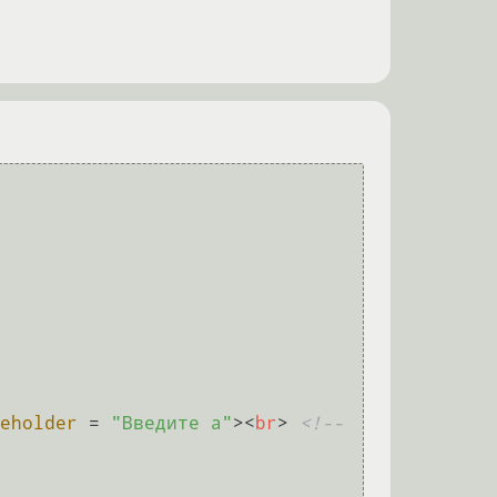
eholder
 = 
"Введите а"
>
<
br
>
<!-- 