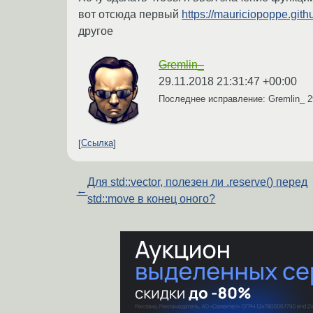
вот отсюда первый
https://mauriciopoppe.githu
другое
Gremlin_
29.11.2018 21:31:47 +00:00
Последнее исправление: Gremlin_
2
Ссылка
Для std::vector, полезен ли .reserve() перед
←
std::move в конец оного?