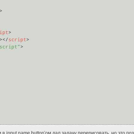
>
ipt
>
>
</
script
>
script"
>
в input name,button'ом дал задачу перерисовать, но это по