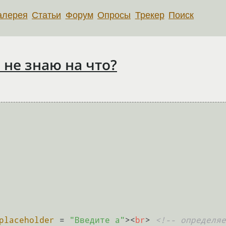
алерея
Статьи
Форум
Опросы
Трекер
Поиск
 не знаю на что?
placeholder
 = 
"Введите а"
>
<
br
>
<!-- определяе