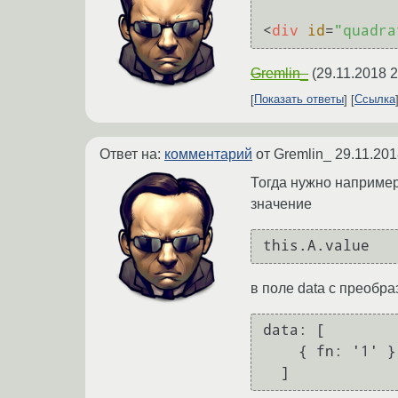
<
div
id
=
"quadra
Gremlin_
(
29.11.2018 2
Показать ответы
Ссылка
Ответ на:
комментарий
от Gremlin_
29.11.201
Тогда нужно например
значение
в поле data с преобра
data: [

    { fn: '1' }
