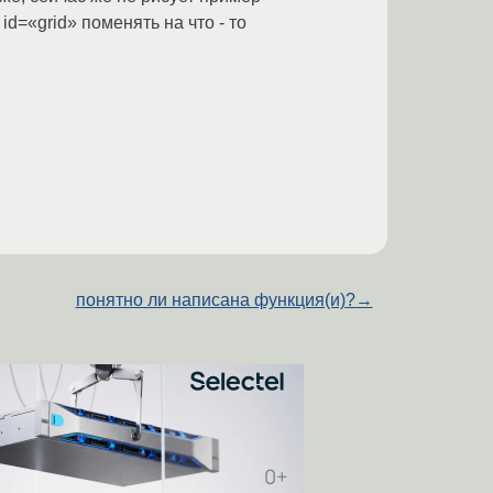
id=«grid» поменять на что - то
понятно ли написана функция(и)?
→