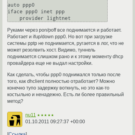
auto ppp0

iface ppp0 inet ppp

Руками через pon/poff все поднимается и работает.
Работает и ifup/down ppp0. Но вот при загрузке
системы pptp не поднимается, ругается в лог, что не
может резолвить хост. Видимо, туннель
поднимается слишком рано и к этому моменту dhcp
провайдера еще не выдал настройки.
Как сделать, чтобы ppp0 поднимался только после
того, как dhclient полностью отработает? Можно
конечно тупо задержку воткнуть, но это как-то
костыльно и ненадежно. Есть ли более правильный
метод?
nu11
★★★★★
01.10.2011 09:27:37 +00:00
Ссылка