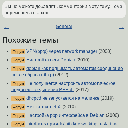
Вы не можете добавлять комментарии в эту тему. Тема
перемещена в архив.
←
General
→
Похожие темы
VPN(pptp) через network manager
(2008)
Форум
Настройка сети Debian
(2010)
Форум
debian как поднимать автоматом соединение
Форум
после сброса (dhcp)
(2012)
Не получается настроить автомотическое
Форум
поднятие соединения PPPoE
(2017)
dhcpcd не запускается на малинке
(2019)
Форум
Не стартует eth0
(2010)
Форум
Настройка ppp интерфейса в Debian
(2006)
Форум
interfaces при /etc/init.d/networking restart не
Форум