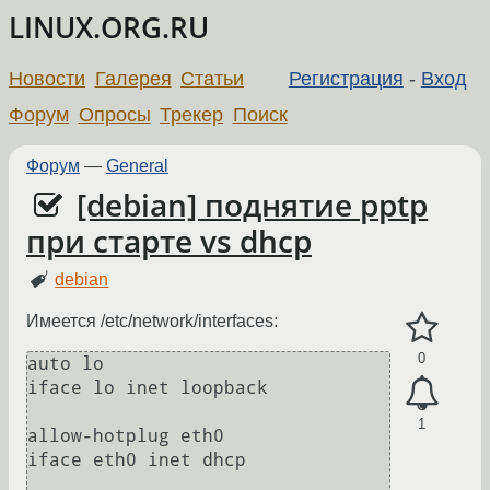
LINUX.ORG.RU
Новости
Галерея
Статьи
Регистрация
-
Вход
Форум
Опросы
Трекер
Поиск
Форум
—
General
[debian] поднятие pptp
при старте vs dhcp
debian
Имеется /etc/network/interfaces:
0
auto lo

iface lo inet loopback

1
allow-hotplug eth0

iface eth0 inet dhcp
