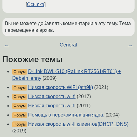
Ссылка
Вы не можете добавлять комментарии в эту тему. Тема
перемещена в архив.
←
General
→
Похожие темы
D-Link DWL-510 (RaLink RT2561/RT61) +
Форум
Debain lenny
(2009)
Низкая скорость WiFi (ath9k)
(2021)
Форум
Низкая скорость wi-fi
(2017)
Форум
Низкая скорость wi-fi
(2011)
Форум
Помощь в перекомпиляции ядра.
(2004)
Форум
Низкая скорость wi-fi клиентов(DHCP+DNS)
Форум
(2019)