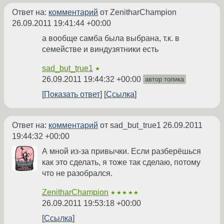
Ответ на:
комментарий
от ZenitharChampion
26.09.2011 19:41:44 +00:00
а вообще самба была выбрана, т.к. в
семействе и виндузятники есть
sad_but_true1
★
26.09.2011 19:44:32 +00:00
автор топика
Показать ответ
Ссылка
Ответ на:
комментарий
от sad_but_true1
26.09.2011
19:44:32 +00:00
А мной из-за привычки. Если разберёшься
как это сделать, я тоже так сделаю, потому
что не разобрался.
ZenitharChampion
★★★★★
26.09.2011 19:53:18 +00:00
Ссылка