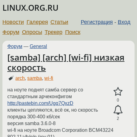
LINUX.ORG.RU
Новости
Галерея
Статьи
Регистрация
-
Вход
Форум
Опросы
Трекер
Поиск
Форум
—
General
[samba] [arch] [wi-fi] низкая
скорость
arch
,
samba
,
wi-fi
на ноуте поднят самба сервер со
стандартным арчеконфигом
0
http://pastebin.com/Ugq7QxzD
клиенты цепляются, всё ок, но скорость
порядка 300-400 кб/сек
2
версия samba 3.6.0-8
wi-fi на ноуте Broadcom Corporation BCM43224
802.11a/b/g/n (rev 01)