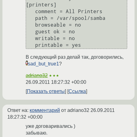
[printers]

   comment = All Printers

   path = /var/spool/samba

   browseable = no

   guest ok = no

   writable = no

   printable = yes
В следующий раз делай так, договорились,
sad_but_true1
?
adriano32
★★★
26.09.2011 18:27:32 +00:00
Показать ответы
Ссылка
Ответ на:
комментарий
от adriano32
26.09.2011
18:27:32 +00:00
уже договаривались )
забываю.