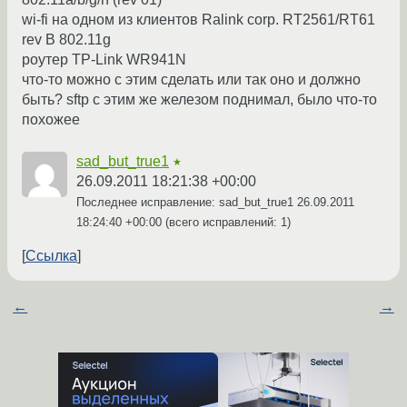
wi-fi на одном из клиентов Ralink corp. RT2561/RT61
rev B 802.11g
роутер TP-Link WR941N
что-то можно с этим сделать или так оно и должно
быть? sftp с этим же железом поднимал, было что-то
похожее
sad_but_true1
★
26.09.2011 18:21:38 +00:00
Последнее исправление: sad_but_true1
26.09.2011
18:24:40 +00:00
(всего исправлений: 1)
Ссылка
←
→