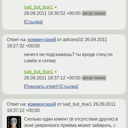
sad_but_true1
★
26.09.2011 18:30:52 +00:00
автор топика
Ссылка
Ответ на:
комментарий
от adriano32
26.09.2011
18:27:32 +00:00
ничего не подскажешь? ты вроде спец по
самбе и сетям)
sad_but_true1
★
26.09.2011 18:37:12 +00:00
автор топика
Показать ответ
Ссылка
Ответ на:
комментарий
от sad_but_true1
26.09.2011
18:37:12 +00:00
Сколько один клиент (в отсутствии других) в
зоне уверенного приёма может забирать, с