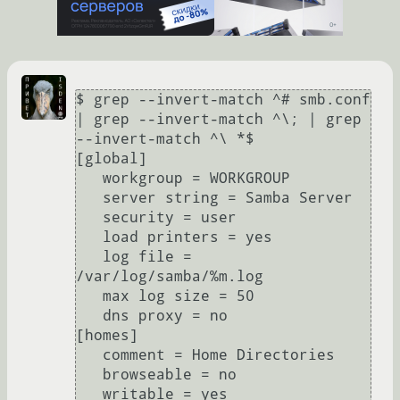
$ grep --invert-match ^# smb.conf 
| grep --invert-match ^\; | grep 
--invert-match ^\ *$

[global]

   workgroup = WORKGROUP

   server string = Samba Server

   security = user

   load printers = yes

   log file = 
/var/log/samba/%m.log

   max log size = 50

   dns proxy = no

[homes]

   comment = Home Directories

   browseable = no

   writable = yes
