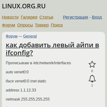
LINUX.ORG.RU
Новости
Галерея
Статьи
Регистрация
-
Вход
Форум
Опросы
Трекер
Поиск
Форум
—
General
как добавить левый айпи в
ifconfig?
Прописываю в /etc/network/interfaces
0
auto venet0:0
iface venet0:0 inet static
1
address 1.1.12.33
netmask 255.255.255.255