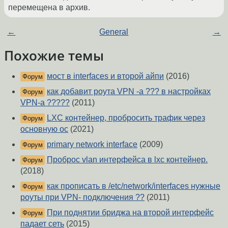
перемещена в архив.
←
General
→
Похожие темы
мост в interfaces и второй айпи
(2016)
Форум
как добавит роута VPN -a ??? в настройках
Форум
VPN-а ?????
(2011)
LXC контейнер, пробросить трафик через
Форум
основную ос
(2021)
primary network interface
(2009)
Форум
Проброс vlan интерфейса в lxc контейнер.
Форум
(2018)
как прописать в /etc/network/interfaces нужные
Форум
роуты при VPN- подключения ??
(2011)
При поднятии бриджа на второй интерфейс
Форум
падает сеть
(2015)