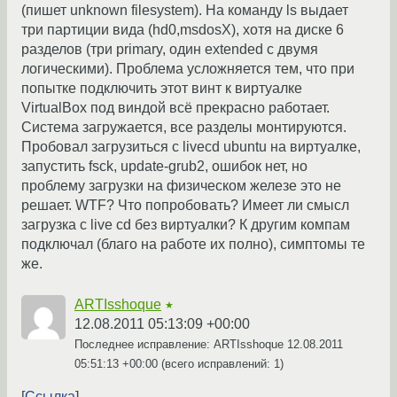
(пишет unknown filesystem). На команду ls выдает
три партиции вида (hd0,msdosX), хотя на диске 6
разделов (три primary, один extended с двумя
логическими). Проблема усложняется тем, что при
попытке подключить этот винт к виртуалке
VirtualBox под виндой всё прекрасно работает.
Система загружается, все разделы монтируются.
Пробовал загрузиться с livecd ubuntu на виртуалке,
запустить fsck, update-grub2, ошибок нет, но
проблему загрузки на физическом железе это не
решает. WTF? Что попробовать? Имеет ли смысл
загрузка с live cd без виртуалки? К другим компам
подключал (благо на работе их полно), симптомы те
же.
ARTIsshoque
★
12.08.2011 05:13:09 +00:00
Последнее исправление: ARTIsshoque
12.08.2011
05:51:13 +00:00
(всего исправлений: 1)
Ссылка