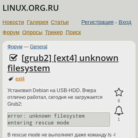
LINUX.ORG.RU
Новости
Галерея
Статьи
Регистрация
-
Вход
Форум
Опросы
Трекер
Поиск
Форум
—
General
[grub2] [ext4] unknown
filesystem
ext4
Установил Debian на USB-HDD. Вчера
отлично работал, сегодня не загружается
0
Grub2:
error: unknown filesystem

1
entering rescue mode
В rescue mode не выполняет даже команду ls -l