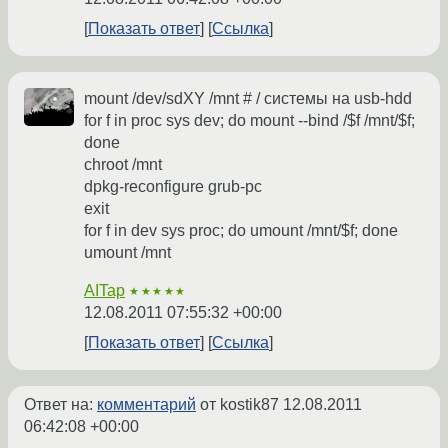
Показать ответ
Ссылка
mount /dev/sdXY /mnt # / системы на usb-hdd
for f in proc sys dev; do mount --bind /$f /mnt/$f;
done
chroot /mnt
dpkg-reconfigure grub-pc
exit
for f in dev sys proc; do umount /mnt/$f; done
umount /mnt
AITap
★★★★★
12.08.2011 07:55:32 +00:00
Показать ответ
Ссылка
Ответ на:
комментарий
от kostik87
12.08.2011
06:42:08 +00:00