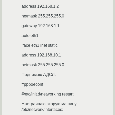
address 192.168.1.2
netmask 255.255.255.0
gateway 192.168.1.1
auto eth1
iface eth1 inet static
address 192.168.10.1
netmask 255.255.255.0
Поднимаю АДСЛ:
#pppoeconf
#/etc/init.d/networking restart
Настраиваю вторую машину
/etc/network/interfaces: