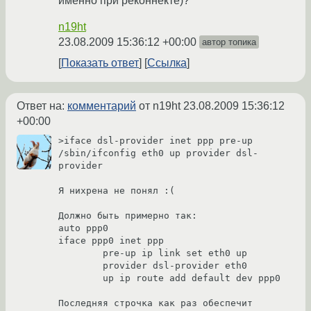
именно при реконнекте)?
n19ht
23.08.2009 15:36:12 +00:00
автор топика
Показать ответ
Ссылка
Ответ на:
комментарий
от n19ht
23.08.2009 15:36:12
+00:00
>iface dsl-provider inet ppp pre-up 
/sbin/ifconfig eth0 up provider dsl-
provider 

Я нихрена не понял :(

Должно быть примерно так:

auto ppp0

iface ppp0 inet ppp

        pre-up ip link set eth0 up

        provider dsl-provider eth0

        up ip route add default dev ppp0

Последняя строчка как раз обеспечит 