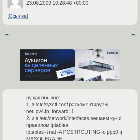
23.08.2009 10:28:48 +00:00
Ссылка
←
→
ну как обычно:
1. в /etc/sysctl.conf раскоментируем
net.ipv4.ip_forward=1
2. и в /etc/network/interfaces вешаем хук с
правилом iptables
iptables -t nat -A POSTROUTING -o ppp0 -j
MASQUERADE