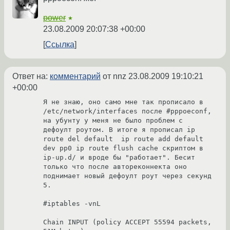
power
★
23.08.2009 20:07:38 +00:00
Ссылка
Ответ на:
комментарий
от nnz
23.08.2009 19:10:21
+00:00
Я не знаю, оно само мне так прописало в 
/etc/network/interfaces после #pppoeconf, 
на убунту у меня не было проблем с 
дефоулт роутом. В итоге я прописал ip 
route del default  ip route add default 
dev pp0 ip route flush cache скриптом в 
ip-up.d/ и вроде бы "работает". Бесит 
только что после автореконнекта оно 
поднимает новый дефоулт роут через секунд 
5.

#iptables -vnL

Chain INPUT (policy ACCEPT 55594 packets, 