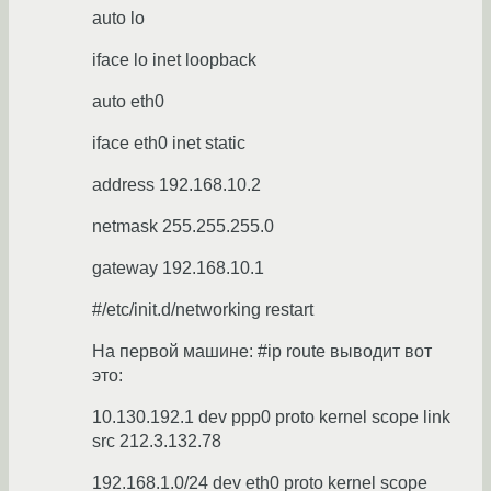
auto lo
iface lo inet loopback
auto eth0
iface eth0 inet static
address 192.168.10.2
netmask 255.255.255.0
gateway 192.168.10.1
#/etc/init.d/networking restart
На первой машине: #ip route выводит вот
это:
10.130.192.1 dev ppp0 proto kernel scope link
src 212.3.132.78
192.168.1.0/24 dev eth0 proto kernel scope