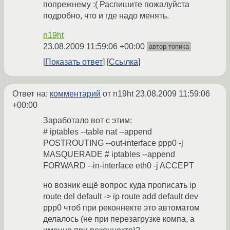
попрежнему :( Распишите пожалуйста
подробно, что и где надо менять.
n19ht
23.08.2009 11:59:06 +00:00
автор топика
Показать ответ
Ссылка
Ответ на:
комментарий
от n19ht
23.08.2009 11:59:06
+00:00
Заработало вот с этим:
# iptables --table nat --append
POSTROUTING --out-interface ppp0 -j
MASQUERADE # iptables --append
FORWARD --in-interface eth0 -j ACCEPT
но возник ещё вопрос куда прописать ip
route del default -> ip route add default dev
ppp0 чтоб при реконнекте это автоматом
делалось (не при перезагрузке компа, а