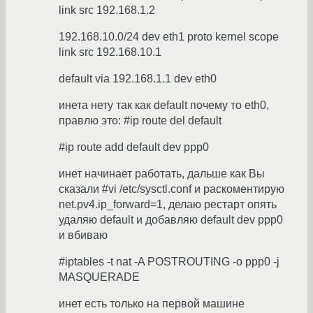
link src 192.168.1.2
192.168.10.0/24 dev eth1 proto kernel scope
link src 192.168.10.1
default via 192.168.1.1 dev eth0
инета нету так как default почему то eth0,
правлю это: #ip route del default
#ip route add default dev ppp0
инет начинает работать, дальше как Вы
сказали #vi /etc/sysctl.conf и раскоментирую
net.pv4.ip_forward=1, делаю рестарт опять
удаляю default и добавляю default dev ppp0
и вбиваю
#iptables -t nat -A POSTROUTING -o ppp0 -j
MASQUERADE
инет есть только на первой машине