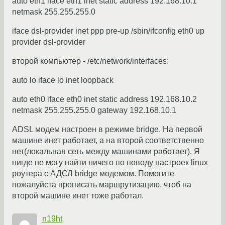
auto eth1 iface eth1 inet static address 192.168.10.1
netmask 255.255.255.0
iface dsl-provider inet ppp pre-up /sbin/ifconfig eth0 up
provider dsl-provider
второй компьютер - /etc/network/interfaces:
auto lo iface lo inet loopback
auto eth0 iface eth0 inet static address 192.168.10.2
netmask 255.255.255.0 gateway 192.168.10.1
ADSL модем настроен в режиме bridge. На первой
машине инет работает, а на второй соответственно
нет(локальная сеть между машинами работает). Я
нигде не могу найти ничего по поводу настроек linux
роутера с АДСЛ bridge модемом. Помогите
пожалуйста прописать маршрутизацию, чтоб на
второй машине инет тоже работал.
n19ht