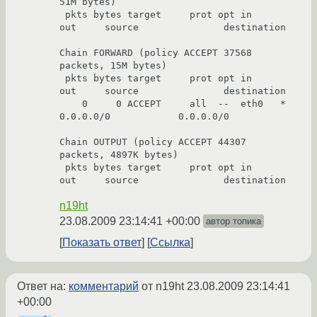
51M bytes)

 pkts bytes target     prot opt in     
out     source               destination         

Chain FORWARD (policy ACCEPT 37568 
packets, 15M bytes)

 pkts bytes target     prot opt in     
out     source               destination         

    0     0 ACCEPT     all  --  eth0   *       
0.0.0.0/0            0.0.0.0/0           

Chain OUTPUT (policy ACCEPT 44307 
packets, 4897K bytes)

 pkts bytes target     prot opt in     
out     source               destination 
n19ht
23.08.2009 23:14:41 +00:00
автор топика
Показать ответ
Ссылка
Ответ на:
комментарий
от n19ht
23.08.2009 23:14:41
+00:00