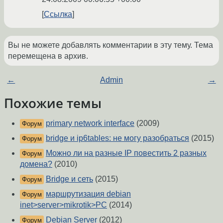
Ссылка
Вы не можете добавлять комментарии в эту тему. Тема
перемещена в архив.
←
Admin
→
Похожие темы
primary network interface
(2009)
Форум
bridge и ip6tables: не могу разобраться
(2015)
Форум
Можно ли на разные IP повестить 2 разных
Форум
домена?
(2010)
Bridge и сеть
(2015)
Форум
маршрутизация debian
Форум
inet>server>mikrotik>PC
(2014)
Debian Server
(2012)
Форум