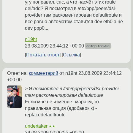
угу поправил, спс, а что насчёт этих route
del/add? Я посмотрел в /etc/ppp/peers/dsl-
provider там раскоментирован defaultroute и
все равно автоматом ставится dev eth0 а не
dev ppp0...
n19ht
23.08.2009 23:44:12 +00:00
автор топика
Показать ответ
Ссылка
Ответ на:
комментарий
от n19ht
23.08.2009 23:44:12
+00:00
> Я посмотрел в /etc/ppp/peers/dsl-provider
там раскоментирован defaultroute
Если мне не изменяет маразм, то
правильная опция (вдобавок к) -
replacedefaultroute
undertaker
★★
24.08.2009 00:06:55 +00:00