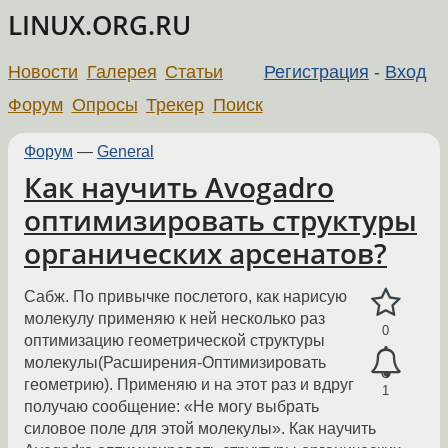
LINUX.ORG.RU
Новости
Галерея
Статьи
Регистрация
-
Вход
Форум
Опросы
Трекер
Поиск
Форум
—
General
Как научить Avogadro
оптимизировать структуры
органических арсенатов?
Сабж. По привычке послетого, как нарисую
молекулу применяю к ней несколько раз
0
оптимизацию геометрической структуры
молекулы(Расширения-Оптимизировать
геометрию). Применяю и на этот раз и вдруг
1
получаю сообщение: «Не могу выбрать
силовое поле для этой молекулы». Как научить