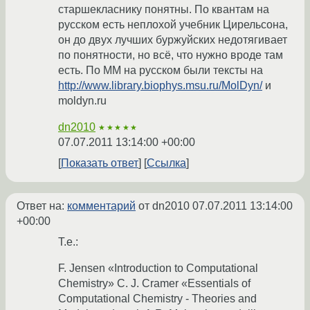
старшекласнику понятны. По квантам на
русском есть неплохой учебник Цирельсона,
он до двух лучших буржуйских недотягивает
по понятности, но всё, что нужно вроде там
есть. По MM на русском были тексты на
http://www.library.biophys.msu.ru/MolDyn/
и
moldyn.ru
dn2010
★★★★★
07.07.2011 13:14:00 +00:00
Показать ответ
Ссылка
Ответ на:
комментарий
от dn2010
07.07.2011 13:14:00
+00:00
Т.е.:
F. Jensen «Introduction to Computational
Chemistry» C. J. Cramer «Essentials of
Computational Chemistry - Theories and