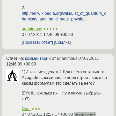
2.
http://en.wikipedia.org/wiki/List_of_quantum_c
hemistry_and_solid_state_physic...
unanimous
★★★★★
07.07.2011 12:46:09 +00:00
Показать ответ
Ссылка
Ответ на:
комментарий
от unanimous
07.07.2011
12:46:09 +00:00
1)И как сие сделать? Для всего остального
Avogadro сам силовые поля строит. Как и по
каким формулам это сделать за него?
2)Ух ё... сколько их... Ну и какую выбрать-
то?)
Dorif
★★★
07.07.2011 12:57:17 +00:00
автор топика