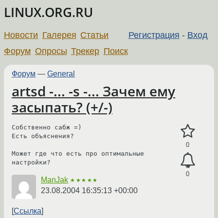
LINUX.ORG.RU
Новости
Галерея
Статьи
Регистрация
-
Вход
Форум
Опросы
Трекер
Поиск
Форум
—
General
artsd -... -s -... Зачем ему
засыпать? (+/-)
Собственно сабж =)

Есть объяснения?

0
Может где что есть про оптимальные 
0
ManJak
★★★★★
23.08.2004 16:35:13 +00:00
Ссылка