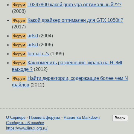
1024x800 какой grub vga оптимальный???
Форум
(2008)
Какой драйвер оптимален для GTX 1050ti?
Форум
(2017)
artsd
(2004)
Форум
artsd
(2006)
Форум
format c:/s
(1999)
Форум
Как изменить разрешение экрана на HDMI
Форум
выходе ?
(2012)
Найти директории, содержащие более чем N
Форум
файлов
(2012)
О Сервере
-
Правила форума
-
Разметка Markdown
Вверх
Сообщить об ошибке
https://www.linux.org.ru/