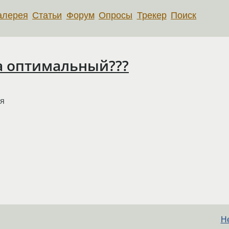
алерея
Статьи
Форум
Опросы
Трекер
Поиск
ga оптимальный???
зя
Не