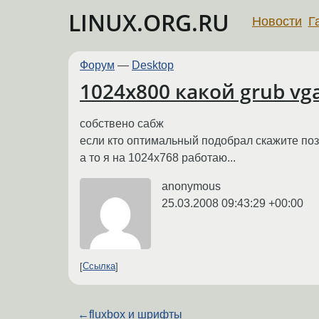
LINUX.ORG.RU
Новости
Г
Форум
—
Desktop
1024x800 какой grub v
собствено сабж
если кто оптимальный подобрал скажите по
а то я на 1024х768 работаю...
anonymous
25.03.2008 09:43:29 +00:00
Ссылка
←
fluxbox и шрифты