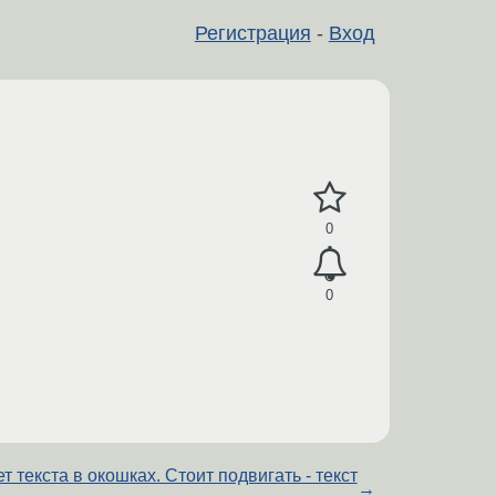
Регистрация
-
Вход
0
0
т текста в окошках. Стоит подвигать - текст
→