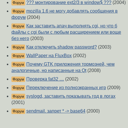
??? монтирование ext2/3 в window$ ???
(2004)
Форум
mozilla 1.6 не могу добавлять сообщения в
Форум
форум
(2004)
Как заставить апач выполнять cgi, но что б
Форум
файлы с cgi были с любым расширением или воще
без него
(2003)
Как отключить shadow password?
(2003)
Форум
WallPaper на FluxBox
(2002)
Форум
Почему GTK приложения тормозней, чем
Форум
аналогичные, но написанные на Qt
(2008)
Проверка fat32 ....
(2002)
Форум
Переключение из полноэкранных игр
(2009)
Форум
syslogd, заставить показывать год в логах
Форум
(2001)
sendmail. запрет * -> base64
(2000)
Форум