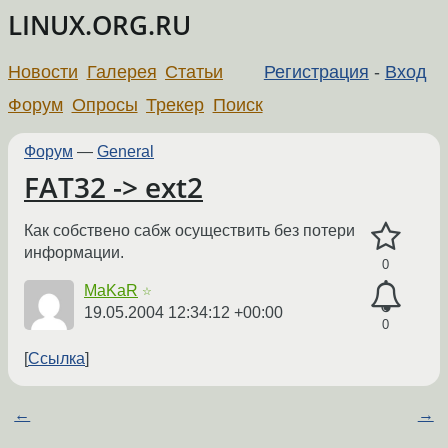
LINUX.ORG.RU
Новости
Галерея
Статьи
Регистрация
-
Вход
Форум
Опросы
Трекер
Поиск
Форум
—
General
FAT32 -> ext2
Как собствено сабж осуществить без потери
информации.
0
MaKaR
☆
19.05.2004 12:34:12 +00:00
0
Ссылка
←
→