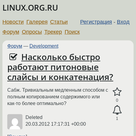
LINUX.ORG.RU
Новости
Галерея
Статьи
Регистрация
-
Вход
Форум
Опросы
Трекер
Поиск
Форум
—
Development
Насколько быстро
работают питоновые
слайсы и конкатенация?
Сабж. Тривиальным медленным способом с
полным копированием содержимого или
0
как-то более оптимально?
Deleted
1
20.03.2012 17:17:31 +00:00