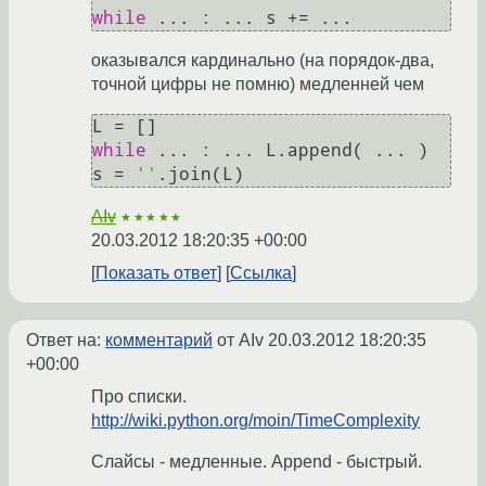
while
оказывался кардинально (на порядок-два,
точной цифры не помню) медленней чем
while
 ... : ... L.append( ... )

s = 
''
AIv
★★★★★
20.03.2012 18:20:35 +00:00
Показать ответ
Ссылка
Ответ на:
комментарий
от AIv
20.03.2012 18:20:35
+00:00
Про списки.
http://wiki.python.org/moin/TimeComplexity
Слайсы - медленные. Append - быстрый.