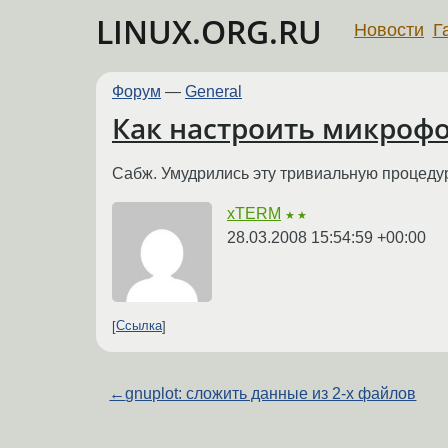
LINUX.ORG.RU
Новости
Г
Форум
—
General
Как настроить микроф
Сабж. Умудрились эту тривиальную процедур
xTERM
★★
28.03.2008 15:54:59 +00:00
Ссылка
←
gnuplot: сложить данные из 2-х файлов