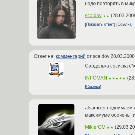
надо повторять в мик
scaldov
(
28.03.200
★★
Показать ответ
Ссылка
Ответ на:
комментарий
от scaldov
28.03.2008
Сарделька сосиска с*
INFOMAN
(
28
★★★★★
Ссылка
alsamixer поднимаем 
максимуме ооочень ти
MiklerGM
(
29.03.20
★★