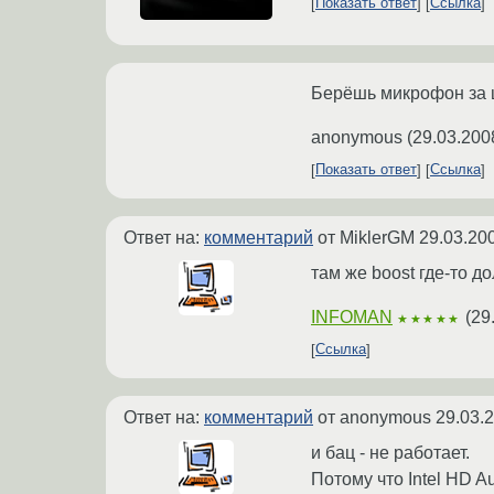
Показать ответ
Ссылка
Берёшь микрофон за ш
anonymous
(
29.03.200
Показать ответ
Ссылка
Ответ на:
комментарий
от MiklerGM
29.03.20
там же boost где-то д
INFOMAN
(
29
★★★★★
Ссылка
Ответ на:
комментарий
от anonymous
29.03.
и бац - не работает.
Потому что Intel HD A