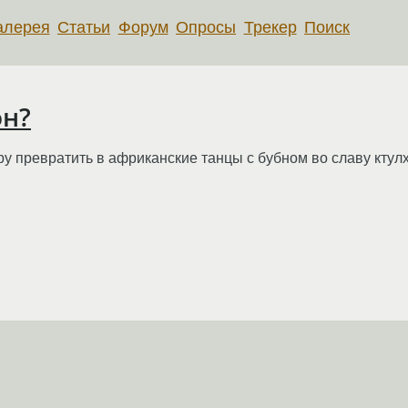
алерея
Статьи
Форум
Опросы
Трекер
Поиск
он?
у превратить в африканские танцы с бубном во славу ктулх