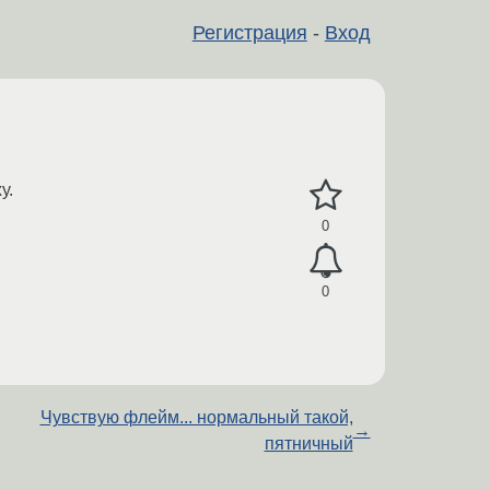
Регистрация
-
Вход
у.
0
0
Чувствую флейм... нормальный такой,
→
пятничный