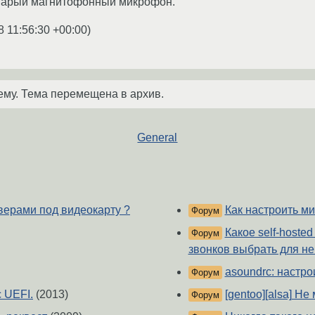
старый магнитофонный микрофон.
8 11:56:30 +00:00
)
ему. Тема перемещена в архив.
General
йверами под видеокарту ?
Как настроить м
Форум
Какое self-hoste
Форум
звонков выбрать для н
asoundrc: настро
Форум
 UEFI.
(2013)
[gentoo][alsa] Н
Форум