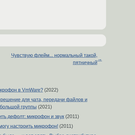
Чувствую флейм... нормальный такой,
→
пятничный
икрофон в VmWare?
(2022)
d решение для чата, передачи файлов и
ебольшой группы
(2021)
ить дефолт: микрофон и звук
(2011)
е могу настроить микрофон!
(2011)