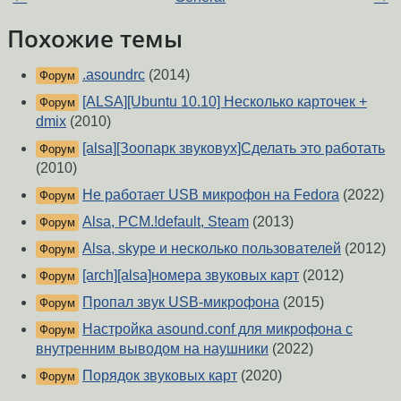
Похожие темы
.asoundrc
(2014)
Форум
[ALSA][Ubuntu 10.10] Несколько карточек +
Форум
dmix
(2010)
[alsa][Зоопарк звуковух]Сделать это работать
Форум
(2010)
Не работает USB микрофон на Fedora
(2022)
Форум
Alsa, PCM.!default, Steam
(2013)
Форум
Alsa, skype и несколько пользователей
(2012)
Форум
[arch][alsa]номера звуковых карт
(2012)
Форум
Пропал звук USB-микрофона
(2015)
Форум
Настройка asound.conf для микрофона с
Форум
внутренним выводом на наушники
(2022)
Порядок звуковых карт
(2020)
Форум