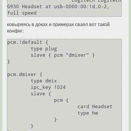
                      Logitech Logitech 
G930 Headset at usb-0000:00:1d.0-2, 
ковыряясь в доках и примерах сваял вот такой
конфиг:
pcm.!default {

        type plug

        slave { pcm "dmixer" }

}

pcm.dmixer {

        type dmix

        ipc_key 1024

        slave {

                pcm {

                        card Headset

                        type hw

                }

        }
