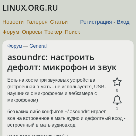
LINUX.ORG.RU
Новости
Галерея
Статьи
Регистрация
-
Вход
Форум
Опросы
Трекер
Поиск
Форум
—
General
asoundrc: настроить
дефолт: микрофон и звук
Есть на хосте три звуковых устройства
(встроенная в мать - не используется, USB-
0
наушники с микрофоном и вебкамера с
микрофоном)
1
без каких-либо конфигов ~/.asoundrc играет
все на встроенное в мать аудио и дефолтный вход -
встроенный в мать аудиовход.