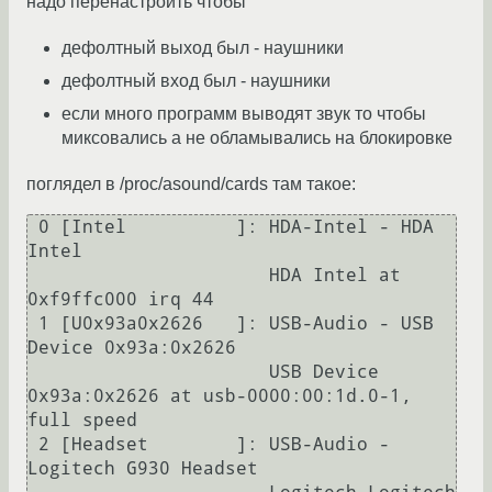
надо перенастроить чтобы
дефолтный выход был - наушники
дефолтный вход был - наушники
если много программ выводят звук то чтобы
миксовались а не обламывались на блокировке
поглядел в /proc/asound/cards там такое:
 0 [Intel          ]: HDA-Intel - HDA 
Intel

                      HDA Intel at 
0xf9ffc000 irq 44

 1 [U0x93a0x2626   ]: USB-Audio - USB 
Device 0x93a:0x2626

                      USB Device 
0x93a:0x2626 at usb-0000:00:1d.0-1, 
full speed

 2 [Headset        ]: USB-Audio - 
Logitech G930 Headset
