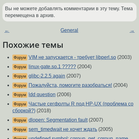
Вы не можете добавлять комментарии в эту тему. Тема
перемещена в архив.
←
General
→
Похожие темы
VIM не запускается - требует libperl.so
(2003)
Форум
linux-gate.so.1 ?????
(2004)
Форум
glibc-2.2.5 again
(2007)
Форум
Пожалуйста, помогите разобраться!
(2004)
Форум
ldd question
(2006)
Форум
Частые сегфолты R под HP-UX (проблема со
Форум
сборкой?)
(2018)
dlopen: Segmentation fault
(2007)
Форум
sem_timedwait не хочет ждать
(2005)
Форум
undefined symbol: cgroup_get_cgroup_name
Форум