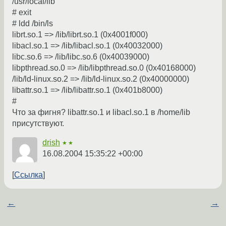
/usr/local/lib
# exit
# ldd /bin/ls
librt.so.1 => /lib/librt.so.1 (0x4001f000)
libacl.so.1 => /lib/libacl.so.1 (0x40032000)
libc.so.6 => /lib/libc.so.6 (0x40039000)
libpthread.so.0 => /lib/libpthread.so.0 (0x40168000)
/lib/ld-linux.so.2 => /lib/ld-linux.so.2 (0x40000000)
libattr.so.1 => /lib/libattr.so.1 (0x401b8000)
#
Что за фигня? libattr.so.1 и libacl.so.1 в /home/lib
присутствуют.
drish
★★
16.08.2004 15:35:22 +00:00
Ссылка
←
→