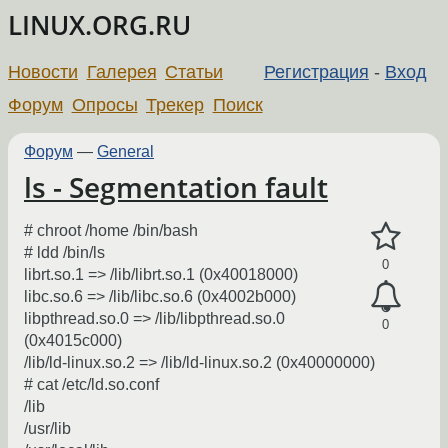
LINUX.ORG.RU
Новости
Галерея
Статьи
Регистрация
-
Вход
Форум
Опросы
Трекер
Поиск
Форум
—
General
ls - Segmentation fault
# chroot /home /bin/bash
# ldd /bin/ls
0
librt.so.1 => /lib/librt.so.1 (0x40018000)
libc.so.6 => /lib/libc.so.6 (0x4002b000)
libpthread.so.0 => /lib/libpthread.so.0
0
(0x4015c000)
/lib/ld-linux.so.2 => /lib/ld-linux.so.2 (0x40000000)
# cat /etc/ld.so.conf
/lib
/usr/lib