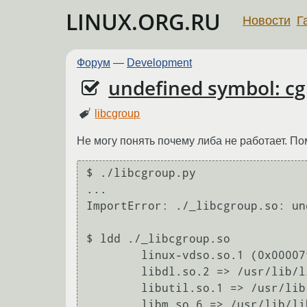
LINUX.ORG.RU
Новости
Г
Форум
—
Development
undefined symbol: c
libcgroup
Не могу понять почему либа не работает. По
$ ./libcgroup.py

...

ImportError: ./_libcgroup.so: un
$ ldd ./_libcgroup.so 

        linux-vdso.so.1 (0x00007fff9fbcb000)

        libdl.so.2 => /usr/lib/libdl.so.2 (0x00007febd5f1a000)

        libutil.so.1 => /usr/lib/libutil.so.1 (0x00007febd5d17000)

        libm.so.6 => /usr/lib/libm.so.6 (0x00007febd5a1d000)
