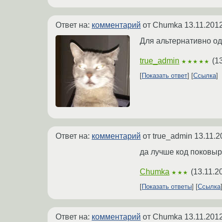
Ответ на:
комментарий
от Chumka
13.11.201
Для альтернативно од
true_admin
(
1
★★★★★
Показать ответ
Ссылка
Ответ на:
комментарий
от true_admin
13.11.2
да лучше код поковыря
Chumka
(
13.11.2
★★★
Показать ответы
Ссылка
Ответ на:
комментарий
от Chumka
13.11.201