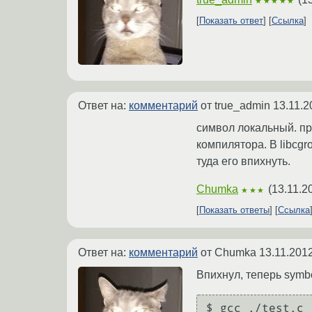
★★★★★
Показать ответ
Ссылка
Ответ на:
комментарий
от true_admin
13.11.2
символ локальный. при
компилятора. В libcg
туда его впихнуть.
Chumka
(
13.11.2
★★★
Показать ответы
Ссылка
Ответ на:
комментарий
от Chumka
13.11.201
Впихнул, теперь symbol
$ gcc ./test.c 