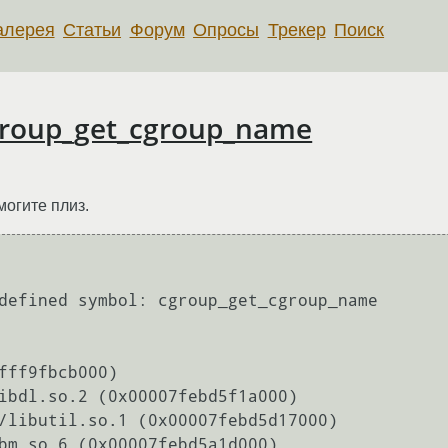
алерея
Статьи
Форум
Опросы
Трекер
Поиск
group_get_cgroup_name
могите плиз.
defined symbol: cgroup_get_cgroup_name
