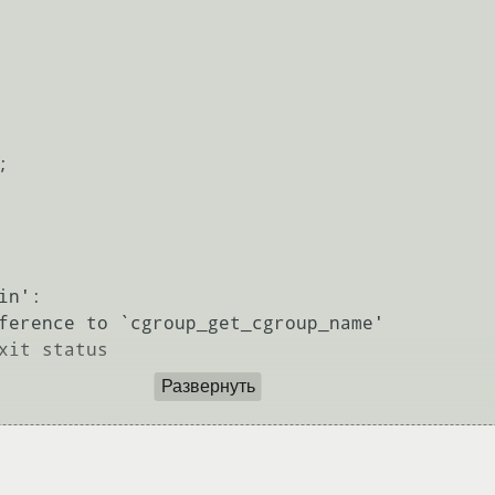
n':

ference to `cgroup_get_cgroup_name'

xit status

Развернуть