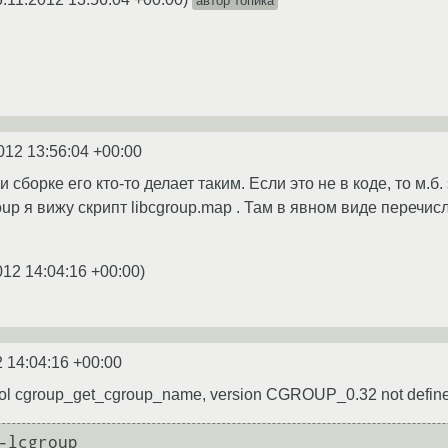
автор топика
012 13:56:04 +00:00
 сборке его кто-то делает таким. Если это не в коде, то м.б.
roup я вижу скрипт libcgroup.map . Там в явном виде переч
012 14:04:16 +00:00
)
2 14:04:16 +00:00
 cgroup_get_cgroup_name, version CGROUP_0.32 not defined in 
-lcgroup
