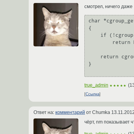
смотрел, ничего даже 
char *cgroup_ge
{

    if (!cgroup)

        return NULL;

    return cgroup->name;

}

true_admin
(
1
★★★★★
Ссылка
Ответ на:
комментарий
от Chumka
13.11.201
чёрт, nm показывает 
true_admin
(
1