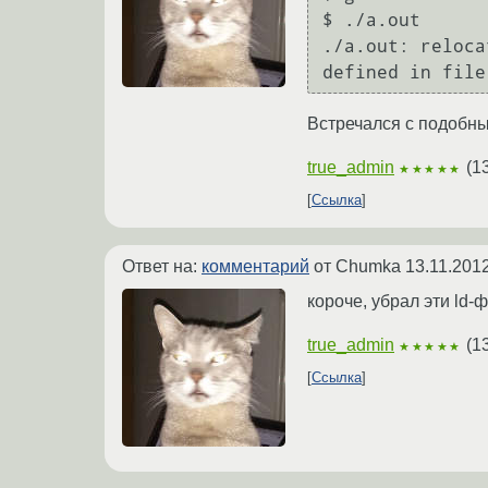
$ ./a.out 

./a.out: reloca
Встречался с подобны
true_admin
(
1
★★★★★
Ссылка
Ответ на:
комментарий
от Chumka
13.11.201
короче, убрал эти ld-
true_admin
(
1
★★★★★
Ссылка