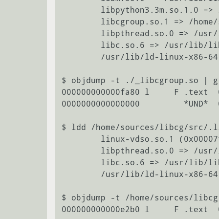
        libpython3.3m.so.1.0 => /usr/lib/libpython3.3m.so.1.0 (0x00007febd55b4000)

        libcgroup.so.1 => /home/sources/libcg/src/.libs/libcgroup.so.1 (0x00007febd5147000)

        libpthread.so.0 => /usr/lib/libpthread.so.0 (0x00007febd4f2b000)

        libc.so.6 => /usr/lib/libc.so.6 (0x00007febd4b83000)

        /usr/lib/ld-linux-x86-64.so.2 (0x0000003edd600000)

$ objdump -t ./_libcgroup.so | g
000000000000fa80 l     F .text  
0000000000000000         *UND*  
$ ldd /home/sources/libcg/src/.l
        linux-vdso.so.1 (0x00007fff92a57000)

        libpthread.so.0 => /usr/lib/libpthread.so.0 (0x00007f8e61327000)

        libc.so.6 => /usr/lib/libc.so.6 (0x00007f8e60f80000)

        /usr/lib/ld-linux-x86-64.so.2 (0x0000003edd600000)

$ objdump -t /home/sources/libcg
000000000000e2b0 l     F .text  