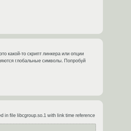
 это какой-то скрипт линкера или опции
исляются глобальные символы. Попробуй
file libcgroup.so.1 with link time reference