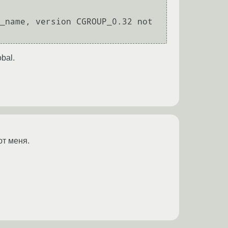
_name, version CGROUP_0.32 not 
bal.
ют меня.