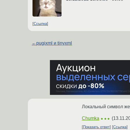
Ссылка
←
pugixml и tinyxml
Локальный символ же.
Chumka
(
13.11.2
★★★
Показать ответ
Ссылка