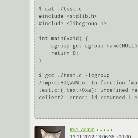
$ cat ./test.c 

#include <stdlib.h>

#include <libcgroup.h>

int main(void) {

    cgroup_get_cgroup_name(NULL);

    return 0;

}

$ gcc ./test.c -lcgroup

/tmp/ccH0QWWM.o: In function `mai
test.c:(.text+0xa): undefined re
collect2: error: ld returned 1 e
true_admin
★★★★★
13.11.2012 13:06:38 +00:00