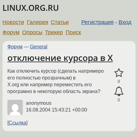
LINUX.ORG.RU
Новости
Галерея
Статьи
Регистрация
-
Вход
Форум
Опросы
Трекер
Поиск
Форум
—
General
отключение курсора в X
Как отключить курсор (сделать напримеро
его полностью прозрачным) в
0
X.org или например переместить его
програмно в некоторую область экрана?
0
anonymous
16.08.2004 15:43:21 +00:00
Ссылка