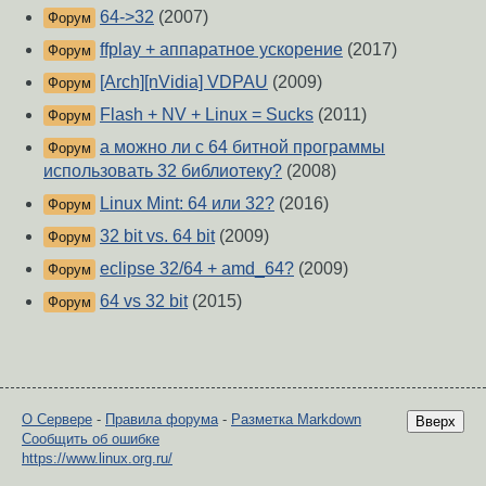
64->32
(2007)
Форум
ffplay + аппаратное ускорение
(2017)
Форум
[Arch][nVidia] VDPAU
(2009)
Форум
Flash + NV + Linux = Sucks
(2011)
Форум
а можно ли с 64 битной программы
Форум
использовать 32 библиотеку?
(2008)
Linux Mint: 64 или 32?
(2016)
Форум
32 bit vs. 64 bit
(2009)
Форум
eclipse 32/64 + amd_64?
(2009)
Форум
64 vs 32 bit
(2015)
Форум
О Сервере
-
Правила форума
-
Разметка Markdown
Вверх
Сообщить об ошибке
https://www.linux.org.ru/