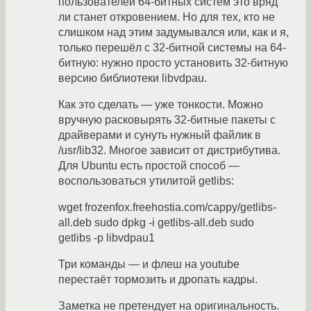
пользователей 64-битных систем это вряд
ли станет откровением. Но для тех, кто не
слишком над этим задумывался или, как и я,
только перешёл с 32-битной системы на 64-
битную: нужно просто установить 32-битную
версию библиотеки libvdpau.
Как это сделать — уже тонкости. Можно
вручную расковырять 32-битные пакеты с
драйверами и сунуть нужный файлик в
/usr/lib32. Многое зависит от дистрибутива.
Для Ubuntu есть простой способ —
воспользоваться утилитой getlibs:
wget frozenfox.freehostia.com/cappy/getlibs-
all.deb sudo dpkg -i getlibs-all.deb sudo
getlibs -p libvdpau1
Три команды — и флеш на youtube
перестаёт тормозить и дропать кадры.
Заметка не претендует на оригинальность.