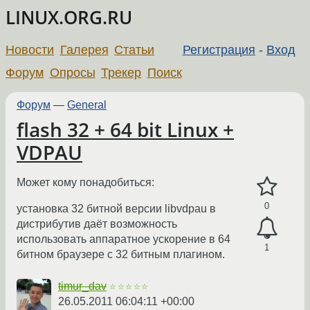
LINUX.ORG.RU
Новости
Галерея
Статьи
Регистрация
-
Вход
Форум
Опросы
Трекер
Поиск
Форум
—
General
flash 32 + 64 bit Linux +
VDPAU
Может кому понадобиться:
0
установка 32 битной версии libvdpau в
дистрибутив даёт возможность
использовать аппаратное ускорение в 64
1
битном браузере с 32 битным плагином.
timur_dav
☆☆☆☆☆
26.05.2011 06:04:11 +00:00