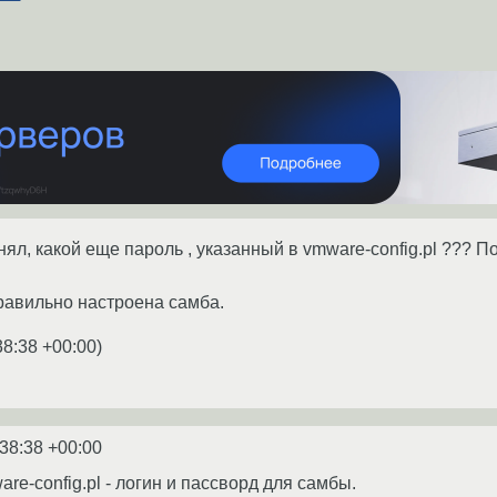
нял, какой еще пароль , указанный в vmware-config.pl ??? По
правильно настроена самба.
38:38 +00:00
)
:38:38 +00:00
e-config.pl - логин и пассворд для самбы.