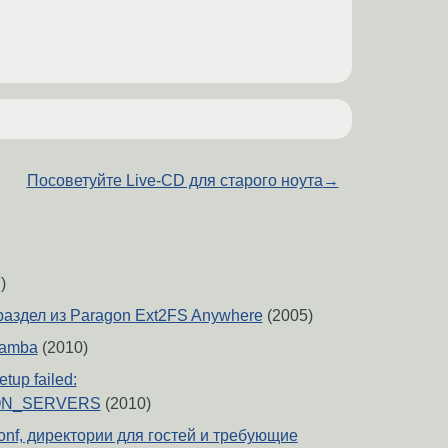
Посоветуйте Live-CD для старого ноута
→
)
раздел из Paragon Ext2FS Anywhere
(2005)
samba
(2010)
tup failed:
ON_SERVERS
(2010)
onf, директории для гостей и требующие