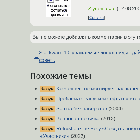
Zlyden
(
12.08.200
★★★
Ссылка
Вы не можете добавлять комментарии в эту т
Slackware 10, уважаемые линуксоиды - да
←
совет...
Похожие темы
Kdeconnect не монтирует расшарен
Форум
Проблема с запуском софта со втор
Форум
Samba без наворотов
(2004)
Форум
Вопрос от новичка
(2013)
Форум
Retroshare: не могу «Создать новую
Форум
«Участники»
(2022)