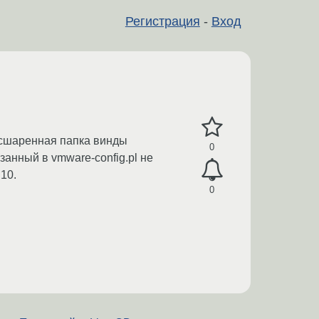
Регистрация
-
Вход
расшаренная папка винды
0
занный в vmware-config.pl не
10.
0