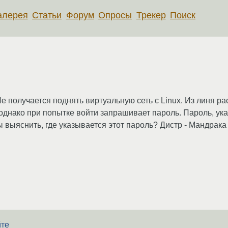
алерея
Статьи
Форум
Опросы
Трекер
Поиск
Не получается поднять виртуальную сеть с Linux. Из линя 
однако при попытке войти запрашивает пароль. Пароль, ука
ы выяснить, где указывается этот пароль? Дистр - Мандрака 
йте