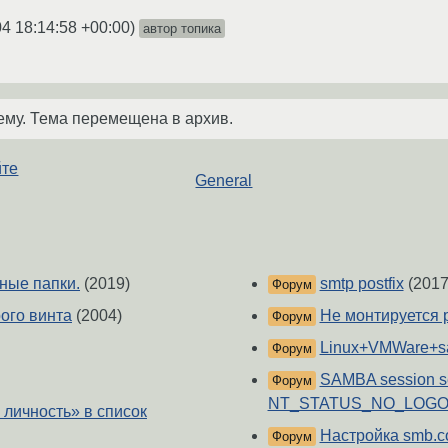
4 18:14:58 +00:00
)
автор топика
ему. Тема перемещена в архив.
йте
General
ные папки.
(2019)
smtp postfix
(2017
Форум
ого винта
(2004)
Не монтируется 
Форум
Linux+VMWare+
Форум
SAMBA session se
Форум
NT_STATUS_NO_LOG
 личность» в список
Настройка smb.c
Форум