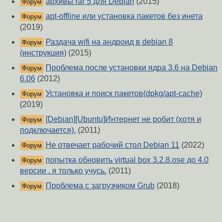
архивы rar 5 для Debian
(2015)
Форум
apt-offline или установка пакетов без инета
Форум
(2019)
Раздача wifi на андроид в debian 8
Форум
(инструкция)
(2015)
Проблема после установки ядра 3.6 на Debian
Форум
6.06
(2012)
Установка и поиск пакетов(dpkg/apt-cache)
Форум
(2019)
[Debian][Ubuntu]Интернет не робит (хотя и
Форум
подключается).
(2011)
Не отвечает рабочий стол Debian 11
(2022)
Форум
попытка обновить virtual box 3.2.8.ose до 4.0
Форум
версии . я только учусь.
(2011)
Проблема с загрузчиком Grub
(2018)
Форум