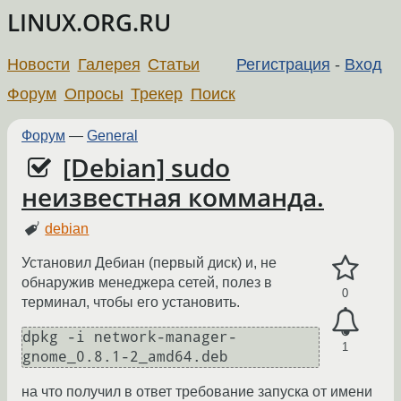
LINUX.ORG.RU
Новости
Галерея
Статьи
Регистрация
-
Вход
Форум
Опросы
Трекер
Поиск
Форум
—
General
[Debian] sudo
неизвестная комманда.
debian
Установил Дебиан (первый диск) и, не
обнаружив менеджера сетей, полез в
0
терминал, чтобы его установить.
dpkg -i network-manager-
1
gnome_0.8.1-2_amd64.deb
на что получил в ответ требование запуска от имени