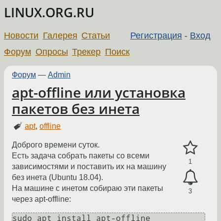
LINUX.ORG.RU
Новости
Галерея
Статьи
Регистрация
-
Вход
Форум
Опросы
Трекер
Поиск
Форум
—
Admin
apt-offline или установка
пакетов без инета
apt
,
offline
Доброго времени суток.
Есть задача собрать пакеты со всеми
1
зависимостями и поставить их на машину
без инета (Ubuntu 18.04).
На машине с инетом собираю эти пакеты
3
через apt-offline:
sudo apt install apt-offline
