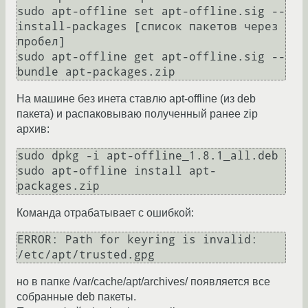
sudo apt-offline set apt-offline.sig --
install-packages [список пакетов через 
пробел]

sudo apt-offline get apt-offline.sig --
На машине без инета ставлю apt-offline (из deb
пакета) и распаковываю полученный ранее zip
архив:
sudo dpkg -i apt-offline_1.8.1_all.deb

sudo apt-offline install apt-
Команда отрабатывает с ошибкой:
ERROR: Path for keyring is invalid: 
но в папке /var/cache/apt/archives/ появляется все
собранные deb пакеты.