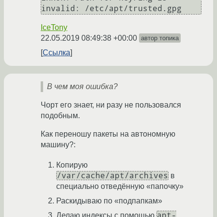
invalid: /etc/apt/trusted.gpg
IceTony
22.05.2019 08:49:38 +00:00
автор топика
Ссылка
В чем моя ошибка?
Чорт его знает, ни разу не пользовался
подобным.
Как переношу пакеты на автономную
машину?:
Копирую
/var/cache/apt/archives
в
специально отведённую «папочку»
Раскидываю по «подпапкам»
apt-
Делаю индексы с помощью