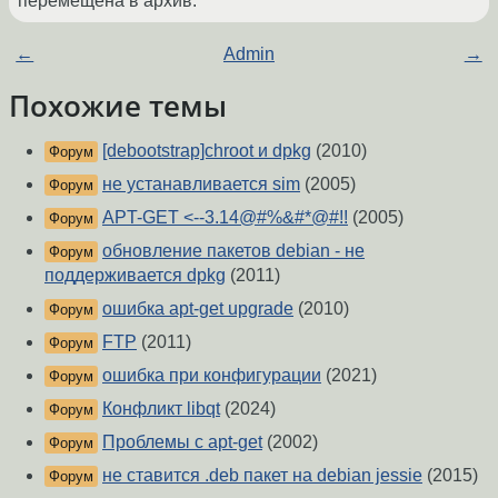
перемещена в архив.
←
Admin
→
Похожие темы
[debootstrap]chroot и dpkg
(2010)
Форум
не устанавливается sim
(2005)
Форум
APT-GET <--3.14@#%&#*@#!!
(2005)
Форум
обновление пакетов debian - не
Форум
поддерживается dpkg
(2011)
ошибка apt-get upgrade
(2010)
Форум
FTP
(2011)
Форум
ошибка при конфигурации
(2021)
Форум
Конфликт libqt
(2024)
Форум
Проблемы с apt-get
(2002)
Форум
не ставится .deb пакет на debian jessie
(2015)
Форум