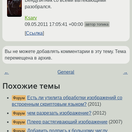
Вендузятник со всеми вытекающими
разобрался.
Ksarv
09.05.2011 17:05:41 +00:00
автор топика
Ссылка
Вы не можете добавлять комментарии в эту тему. Тема
перемещена в архив.
←
General
→
Похожие темы
Есть ли утилита обработки изображений со
Форум
встроенным скриптовым языком?
(2011)
чем разрезать изображение?
(2012)
Форум
Плеер растягивающий изображение
(2007)
Форум
Добавить подпись к большому числу
Форум