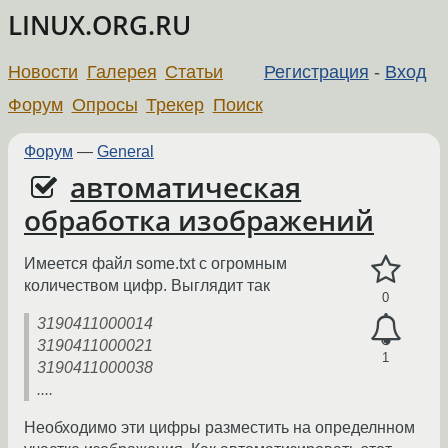
LINUX.ORG.RU
Новости
Галерея
Статьи
Регистрация
-
Вход
Форум
Опросы
Трекер
Поиск
Форум
—
General
автоматическая
обработка изображений
Имеется файл some.txt с огромным
количеством цифр. Выглядит так
0
3190411000014
3190411000021
1
3190411000038
....
Необходимо эти цифры разместить на определнном