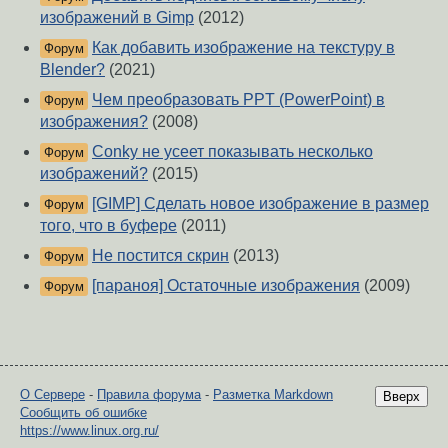
изображений в Gimp
(2012)
Как добавить изображение на текстуру в
Форум
Blender?
(2021)
Чем преобразовать PPT (PowerPoint) в
Форум
изображения?
(2008)
Conky не усеет показывать несколько
Форум
изображений?
(2015)
[GIMP] Сделать новое изображение в размер
Форум
того, что в буфере
(2011)
Не постится скрин
(2013)
Форум
[параноя] Остаточные изображения
(2009)
Форум
О Сервере
-
Правила форума
-
Разметка Markdown
Вверх
Сообщить об ошибке
https://www.linux.org.ru/