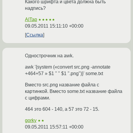
Какого шрифта и цвета должна быть
надпись?
AITap
★★★★★
09.05.2011 15:11:10 +00:00
Ссылка
Однострочник на awk.
awk '{system («convert src.png -annotate
+464+57 » $1 " " $1 ".png")}' some.txt
Вместо src.png название файла с
картинкой. Вместо some.txt название файла
с цифрами.
464 это 604 - 140, а 57 это 72 - 15.
gorky
★★
09.05.2011 15:57:11 +00:00