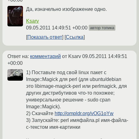
Да, изначельно изображение одно.
Ksarv
09.05.2011 14:49:51 +00:00
автор топика
Показать ответ
Ссылка
Ответ на:
комментарий
от Ksarv
09.05.2011 14:49:51
+00:00
1) Поставьте под свой linux пакет с
Image::Magick для perl (для ubuntu/debian
это libimage-magick-perl или perlmagick, для
других дистрибутивов что-то похожее;
универсальное решение - sudo cpan
Image::Magick).
2) Скачайте
http://ompldr.org/vOG1oYw
3) Запускайте: perl имяфайла.pl имя-файла-
с-текстом имя-картинки