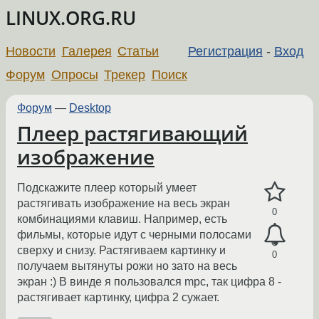
LINUX.ORG.RU
Новости
Галерея
Статьи
Регистрация
-
Вход
Форум
Опросы
Трекер
Поиск
Форум
—
Desktop
Плеер растягивающий
изображение
Подскажите плеер который умеет
растягивать изображение на весь экран
0
комбинациями клавиш. Например, есть
фильмы, которые идут с черными полосами
сверху и снизу. Растягиваем картинку и
0
получаем вытянуты рожи но зато на весь
экран :) В винде я пользовался mpc, так цифра 8 -
растягивает картинку, цифра 2 сужает.