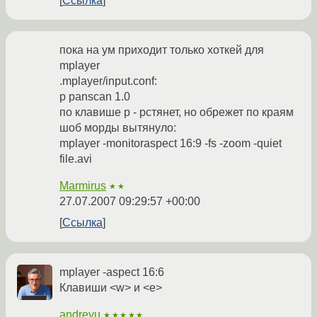
Ссылка
пока на ум приходит только хоткей для
mplayer
.mplayer/input.conf:
p panscan 1.0
по клавише p - рстянет, но обрежет по краям
шоб морды вытянуло:
mplayer -monitoraspect 16:9 -fs -zoom -quiet
file.avi
Marmirus
★★
27.07.2007 09:29:57 +00:00
Ссылка
mplayer -aspect 16:6
Клавиши <w> и <e>
andreyu
★★★★★