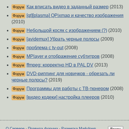
Как вписать видео в заданный размер
(2013)
Форум
[qt][plasma] QPixmap и качество изображения
Форум
(2010)
Небольшой косяк с изображением (?)
(2010)
Форум
[avidemux] Убрать черные полосы
(2009)
Форум
проблема с tv-out
(2008)
Форум
MPlayer и отображение субтитров
(2008)
Форум
ffmpeg: корректно HD в PAL DV
(2013)
Форум
DVD-риппинг для новичков - обрезать ли
Форум
черные полосы?
(2019)
Программы для работы с ТВ-тюнером
(2008)
Форум
[видео кодеки] настройка плееров
(2010)
Форум
О Сервере
-
Правила форума
-
Разметка Markdown