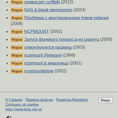
подвисает curlftpfs
(2012)
Форум
NAS & break permissions
(2024)
Форум
Проблема с монтированием томов netware
Форум
(2009)
NCPMOUNT
(2001)
Форум
Запуск фонового процесса из скрипта
(2008)
Форум
отмонтируются разделы
(2003)
Форум
ncpmount (Netware)
(1999)
Форум
ncpmount & кириллица
(2001)
Форум
ncpmount&time
(2002)
Форум
О Сервере
-
Правила форума
-
Разметка Markdown
Вверх
Сообщить об ошибке
https://www.linux.org.ru/