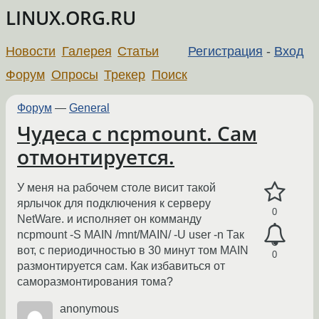
LINUX.ORG.RU
Новости
Галерея
Статьи
Регистрация
-
Вход
Форум
Опросы
Трекер
Поиск
Форум
—
General
Чудеса с ncpmount. Сам
отмонтируется.
У меня на рабочем столе висит такой
ярлычок для подключения к серверу
0
NetWare. и исполняет он комманду
ncpmount -S MAIN /mnt/MAIN/ -U user -n Так
вот, с периодичностью в 30 минут том MAIN
0
размонтируется сам. Как избавиться от
саморазмонтирования тома?
anonymous