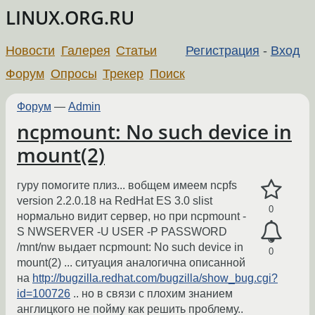
LINUX.ORG.RU
Новости
Галерея
Статьи
Регистрация
-
Вход
Форум
Опросы
Трекер
Поиск
Форум
—
Admin
ncpmount: No such device in
mount(2)
гуру помогите плиз... вобщем имеем ncpfs
version 2.2.0.18 на RedHat ES 3.0 slist
0
нормально видит сервер, но при ncpmount -
S NWSERVER -U USER -P PASSWORD
/mnt/nw выдает ncpmount: No such device in
0
mount(2) ... ситуация аналогична описанной
на
http://bugzilla.redhat.com/bugzilla/show_bug.cgi?
id=100726
.. но в связи с плохим знанием
англицкого не пойму как решить проблему..