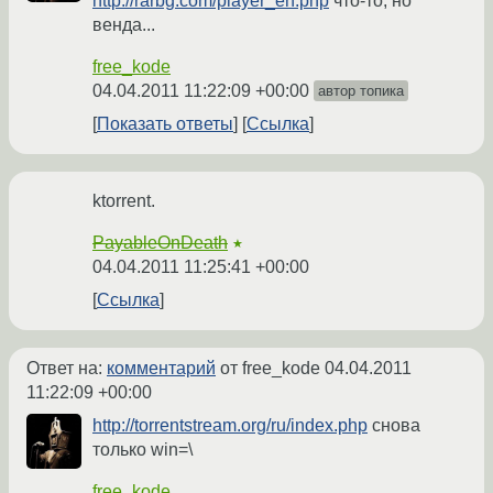
http://rarbg.com/player_en.php
что-то, но
венда...
free_kode
04.04.2011 11:22:09 +00:00
автор топика
Показать ответы
Ссылка
ktorrent.
PayableOnDeath
★
04.04.2011 11:25:41 +00:00
Ссылка
Ответ на:
комментарий
от free_kode
04.04.2011
11:22:09 +00:00
http://torrentstream.org/ru/index.php
снова
только win=\
free_kode