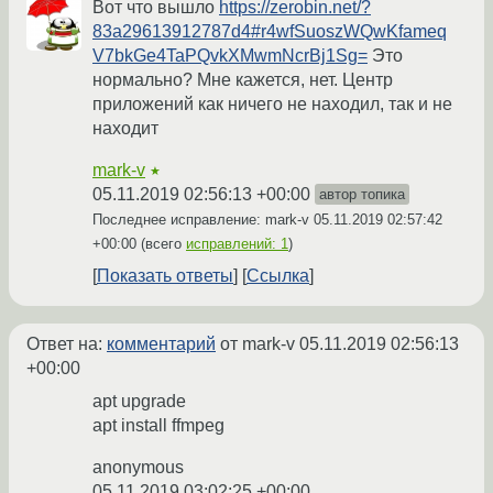
Вот что вышлo
https://zerobin.net/?
83a29613912787d4#r4wfSuoszWQwKfameq
V7bkGe4TaPQvkXMwmNcrBj1Sg=
Это
нормально? Мне кажется, нет. Центр
приложений как ничего не находил, так и не
находит
mark-v
★
05.11.2019 02:56:13 +00:00
автор топика
Последнее исправление: mark-v
05.11.2019 02:57:42
+00:00
(всего
исправлений: 1
)
Показать ответы
Ссылка
Ответ на:
комментарий
от mark-v
05.11.2019 02:56:13
+00:00
apt upgrade
apt install ffmpeg
anonymous
05.11.2019 03:02:25 +00:00