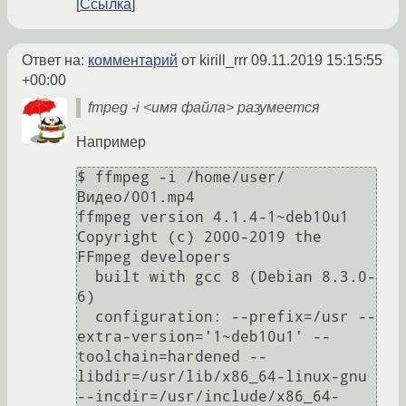
Ссылка
Ответ на:
комментарий
от kirill_rrr
09.11.2019 15:15:55
+00:00
fmpeg -i <имя файла> разумеется
Например
$ ffmpeg -i /home/user/
Видео/001.mp4

ffmpeg version 4.1.4-1~deb10u1 
Copyright (c) 2000-2019 the 
FFmpeg developers

  built with gcc 8 (Debian 8.3.0-
6)

  configuration: --prefix=/usr --
extra-version='1~deb10u1' --
toolchain=hardened --
libdir=/usr/lib/x86_64-linux-gnu 
--incdir=/usr/include/x86_64-