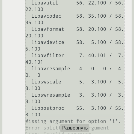
  libavutil      56. 22.100 / 56. 
22.100

  libavcodec     58. 35.100 / 58. 
35.100

  libavformat    58. 20.100 / 58. 
20.100

  libavdevice    58.  5.100 / 58.  
5.100

  libavfilter     7. 40.101 /  7. 
40.101

  libavresample   4.  0.  0 /  4.  
0.  0

  libswscale      5.  3.100 /  5.  
3.100

  libswresample   3.  3.100 /  3.  
3.100

  libpostproc    55.  3.100 / 55.  
3.100

Missing argument for option 'i'.

Error splitting the argument 
Развернуть