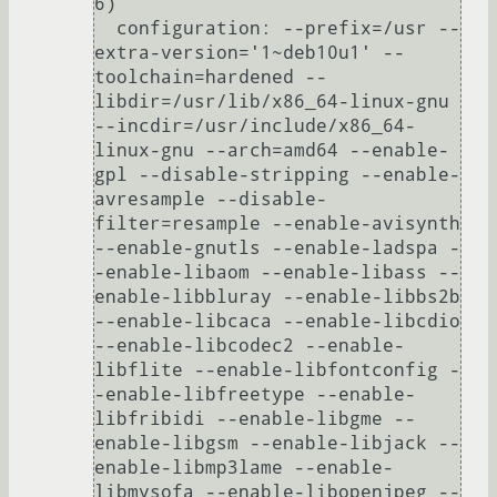
6)

  configuration: --prefix=/usr --
extra-version='1~deb10u1' --
toolchain=hardened --
libdir=/usr/lib/x86_64-linux-gnu 
--incdir=/usr/include/x86_64-
linux-gnu --arch=amd64 --enable-
gpl --disable-stripping --enable-
avresample --disable-
filter=resample --enable-avisynth 
--enable-gnutls --enable-ladspa -
-enable-libaom --enable-libass --
enable-libbluray --enable-libbs2b 
--enable-libcaca --enable-libcdio 
--enable-libcodec2 --enable-
libflite --enable-libfontconfig -
-enable-libfreetype --enable-
libfribidi --enable-libgme --
enable-libgsm --enable-libjack --
enable-libmp3lame --enable-
libmysofa --enable-libopenjpeg --