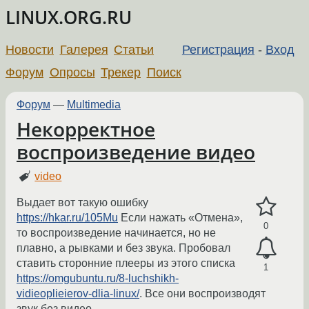
LINUX.ORG.RU
Новости
Галерея
Статьи
Регистрация
-
Вход
Форум
Опросы
Трекер
Поиск
Форум
—
Multimedia
Некорректное
воспроизведение видео
video
Выдает вот такую ошибку
https://hkar.ru/105Mu
Если нажать «Отмена»,
0
то воспроизведение начинается, но не
плавно, а рывками и без звука. Пробовал
ставить сторонние плееры из этого списка
1
https://omgubuntu.ru/8-luchshikh-
vidieoplieierov-dlia-linux/
. Все они воспроизводят
звук без видео