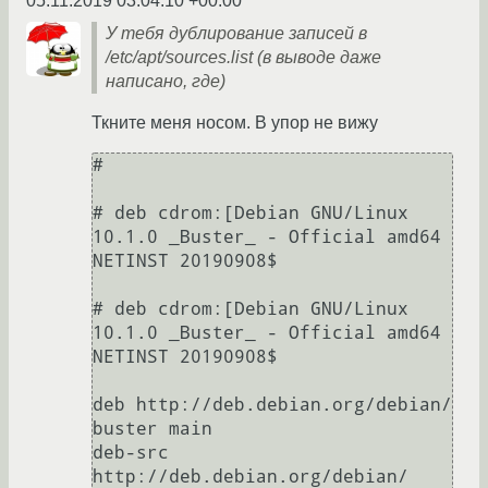
05.11.2019 03:04:10 +00:00
У тебя дублирование записей в
/etc/apt/sources.list (в выводе даже
написано, где)
Ткните меня носом. В упор не вижу
# 

# deb cdrom:[Debian GNU/Linux 
10.1.0 _Buster_ - Official amd64 
NETINST 20190908$

# deb cdrom:[Debian GNU/Linux 
10.1.0 _Buster_ - Official amd64 
NETINST 20190908$

deb http://deb.debian.org/debian/ 
buster main

deb-src 
http://deb.debian.org/debian/ 