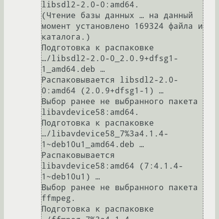
libsdl2-2.0-0:amd64.

(Чтение базы данных … на данный 
момент установлено 169324 файла и 
каталога.)

Подготовка к распаковке 
…/libsdl2-2.0-0_2.0.9+dfsg1-
1_amd64.deb …

Распаковывается libsdl2-2.0-
0:amd64 (2.0.9+dfsg1-1) …

Выбор ранее не выбранного пакета 
libavdevice58:amd64.

Подготовка к распаковке 
…/libavdevice58_7%3a4.1.4-
1~deb10u1_amd64.deb …

Распаковывается 
libavdevice58:amd64 (7:4.1.4-
1~deb10u1) …

Выбор ранее не выбранного пакета 
ffmpeg.

Подготовка к распаковке 