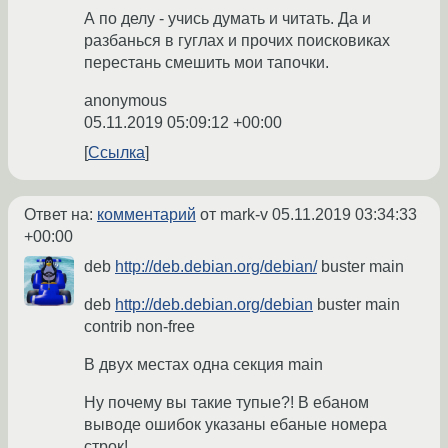
А по делу - учись думать и читать. Да и
разбанься в гуглах и прочих поисковиках
перестань смешить мои тапочки.
anonymous
05.11.2019 05:09:12 +00:00
Ссылка
Ответ на:
комментарий
от mark-v
05.11.2019 03:34:33
+00:00
deb
http://deb.debian.org/debian/
buster main
deb
http://deb.debian.org/debian
buster main
contrib non-free
В двух местах одна секция main
Ну почему вы такие тупые?! В ебаном
выводе ошибок указаны ебаные номера
строк!