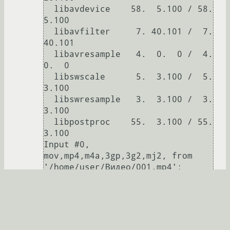
  libavdevice    58.  5.100 / 58.  
5.100

  libavfilter     7. 40.101 /  7. 
40.101

  libavresample   4.  0.  0 /  4.  
0.  0

  libswscale      5.  3.100 /  5.  
3.100

  libswresample   3.  3.100 /  3.  
3.100

  libpostproc    55.  3.100 / 55.  
3.100

Input #0, 
mov,mp4,m4a,3gp,3g2,mj2, from 
'/home/user/Видео/001.mp4':

  Metadata:

    major_brand     : mp42

    minor_version   : 19529854

    compatible_brands: mp42isom

    creation_time   : 2018-10-