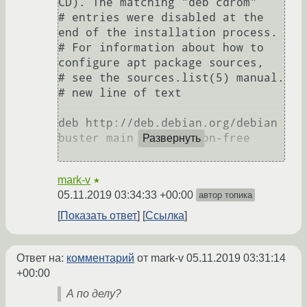
CD). The matching "deb cdrom"

# entries were disabled at the 
end of the installation process.

# For information about how to 
configure apt package sources,

# see the sources.list(5) manual.

# new line of text

deb http://deb.debian.org/debian 
buster main contrib non-free

Развернуть
mark-v
★
05.11.2019 03:34:33 +00:00
автор топика
Показать ответ
Ссылка
Ответ на:
комментарий
от mark-v
05.11.2019 03:31:14
+00:00
А по делу?