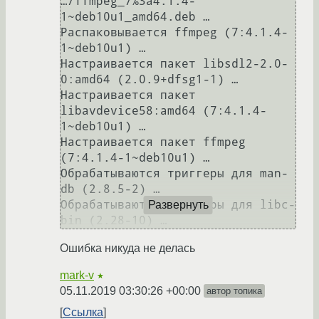
…/ffmpeg_7%3a4.1.4-
1~deb10u1_amd64.deb …

Распаковывается ffmpeg (7:4.1.4-
1~deb10u1) …

Настраивается пакет libsdl2-2.0-
0:amd64 (2.0.9+dfsg1-1) …

Настраивается пакет 
libavdevice58:amd64 (7:4.1.4-
1~deb10u1) …

Настраивается пакет ffmpeg 
(7:4.1.4-1~deb10u1) …

Обрабатываются триггеры для man-
db (2.8.5-2) …

Обрабатываются триггеры для libc-
Развернуть
Ошибка никуда не делась
mark-v
★
05.11.2019 03:30:26 +00:00
автор топика
Ссылка