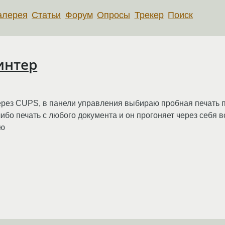
алерея
Статьи
Форум
Опросы
Трекер
Поиск
интер
ерез CUPS, в панели управления выбираю пробная печать п
ибо печать с любого документа и он прогоняет через себя в
лю