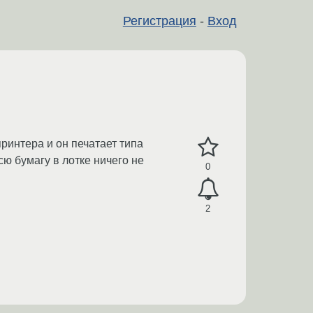
Регистрация
-
Вход
ринтера и он печатает типа
сю бумагу в лотке ничего не
0
2