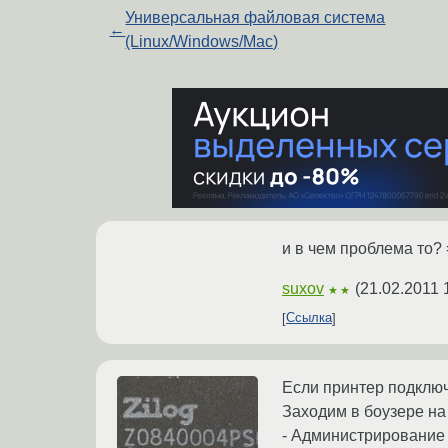
Универсальная файловая система
←
(Linux/Windows/Mac)
и в чем проблема то? 
suxov
(
21.02.2011 
★★
Ссылка
Если принтер подключе
Заходим в боузере н
- Администрирование 