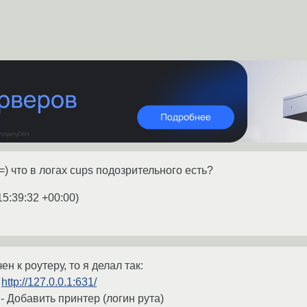
=) что в логах cups подозрительного есть?
15:39:32 +00:00
)
н к роутеру, то я делал так:
а
http://127.0.0.1:631/
- Добавить принтер (логин рута)