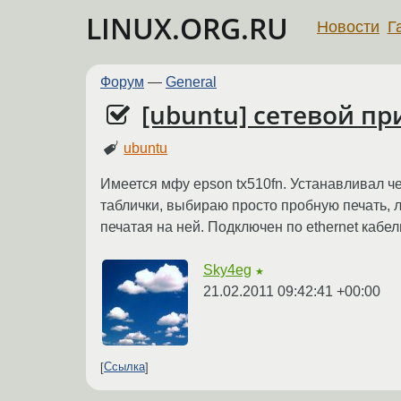
LINUX.ORG.RU
Новости
Г
Форум
—
General
[ubuntu] сетевой пр
ubuntu
Имеется мфу epson tx510fn. Устанавливал ч
таблички, выбираю просто пробную печать, л
печатая на ней. Подключен по ethernet кабе
Sky4eg
★
21.02.2011 09:42:41 +00:00
Ссылка