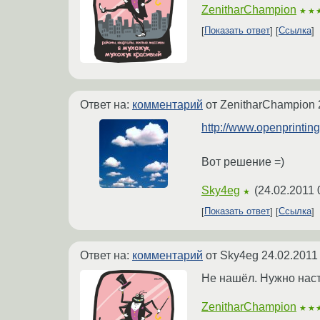
ZenitharChampion
★★
Показать ответ
Ссылка
Ответ на:
комментарий
от ZenitharChampion
http://www.openprinting.
Вот решение =)
Sky4eg
(
24.02.2011 
★
Показать ответ
Ссылка
Ответ на:
комментарий
от Sky4eg
24.02.2011
Не нашёл. Нужно наст
ZenitharChampion
★★