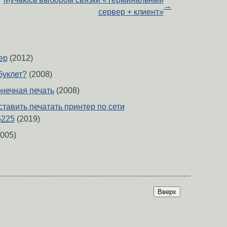
→
сервер + клиент»
ер
(2012)
буклет?
(2008)
онечная печать
(2008)
тавить печатать принтер по сети
5225
(2019)
005)
Вверх