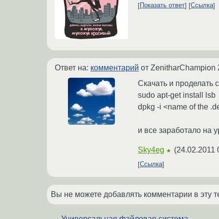
Показать ответ
Ссылка
Ответ на:
комментарий
от ZenitharChampion
Скачать и проделать
sudo apt-get install lsb
dpkg -i <name of the .
и все заработало на 
Sky4eg
(
24.02.2011 
★
Ссылка
Вы не можете добавлять комментарии в эту т
Универсальная файловая система