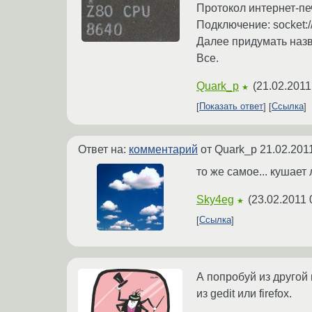
Протокол интернет-печ
Подключение: socket:/
Далее придумать назв
Все.
Quark_p
(
21.02.2011
★
Показать ответ
Ссылка
Ответ на:
комментарий
от Quark_p
21.02.201
то же самое... кушает
Sky4eg
(
23.02.2011 
★
Ссылка
А попробуй из другой
из gedit или firefox.