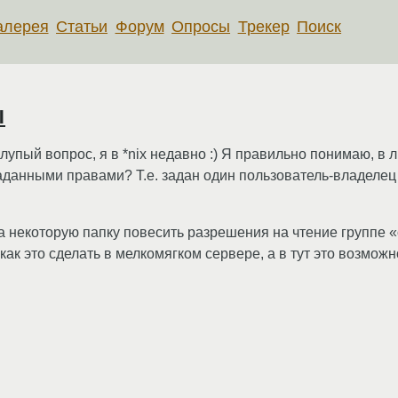
алерея
Статьи
Форум
Опросы
Трекер
Поиск
ы
лупый вопрос, я в *nix недавно :) Я правильно понимаю, в 
аданными правами? Т.е. задан один пользователь-владелец 
 на некоторую папку повесить разрешения на чтение группе «
как это сделать в мелкомягком сервере, а в тут это возмож