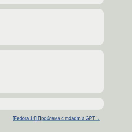
[Fedora 14] Проблема с mdadm и GPT
→