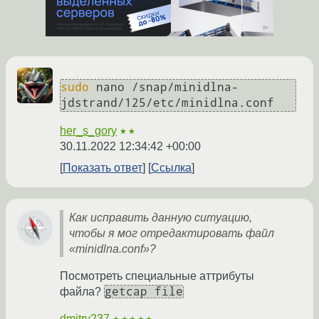
sudo
 nano /snap/minidlna-
her_s_gory
★★
30.11.2022 12:34:42 +00:00
Показать ответ
Ссылка
Как исправить данную ситуацию,
чтобы я мог отредактировать файл
«minidlna.conf»?
Посмотреть специальные аттрибуты
getcap file
файла?
dmitry237