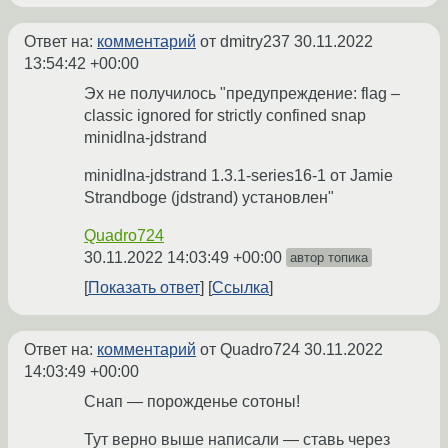
Ответ на:
комментарий
от dmitry237
30.11.2022
13:54:42 +00:00
Эх не получилось "предупреждение: flag –
classic ignored for strictly confined snap
minidlna-jdstrand
minidlna-jdstrand 1.3.1-series16-1 от Jamie
Strandboge (jdstrand) установлен"
Quadro724
30.11.2022 14:03:49 +00:00
автор топика
Показать ответ
Ссылка
Ответ на:
комментарий
от Quadro724
30.11.2022
14:03:49 +00:00
Снап — порожденье сотоны!
Тут верно выше написали — ставь через