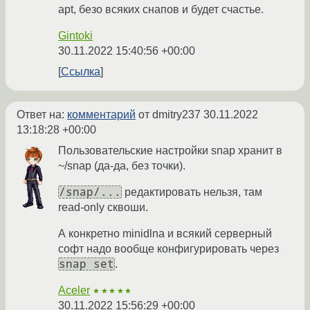
apt, безо всяких снапов и будет счастье.
Gintoki
30.11.2022 15:40:56 +00:00
Ссылка
Ответ на:
комментарий
от dmitry237
30.11.2022
13:18:28 +00:00
Пользовательские настройки snap хранит в
~/snap (да-да, без точки).
/snap/...
редактировать нельзя, там
read-only сквоши.
А конкретно minidlna и всякий серверный
софт надо вообще конфигурировать через
snap set
.
Aceler
★★★★★
30.11.2022 15:56:29 +00:00