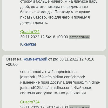
строку и больше ничего. Я на линуксе пару
дней, до этого никогда не сидел. знаю
базовые команды. Поэтому мне лучше
писать базово, что для чего и почему я
должен делать.
Quadro724
30.11.2022 12:54:18 +00:00
автор топика
Ссылка
Ответ на:
комментарий
от pfg
30.11.2022 12:43:16
+00:00
sudo chmod a+rw /snap/minidlna-
jdstrand/125/etc/minidlna.conf chmod:
изменение прав доступа для ‘/snap/minidlna-
jdstrand/125/etc/minidlna.conf’: Файловая
система доступна только для чтения
Quadro724
30.11.2022 12:58:37 +00:00
автор топика