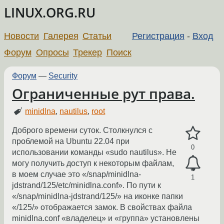
LINUX.ORG.RU
Новости
Галерея
Статьи
Регистрация
-
Вход
Форум
Опросы
Трекер
Поиск
Форум
—
Security
Ограниченные рут права.
minidlna
,
nautilus
,
root
Доброго времени суток. Столкнулся с
проблемой на Ubuntu 22.04 при
0
использовании команды «sudo nautilus». Не
могу получить доступ к некоторым файлам,
в моем случае это «/snap/minidlna-
1
jdstrand/125/etc/minidlna.conf». По пути к
«/snap/minidlna-jdstrand/125/» на иконке папки
«/125/» отображается замок. В свойствах файла
minidlna.conf «владелец» и «группа» установлены