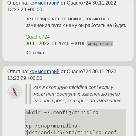
Ответ на:
комментарий
от Quadro724
30.11.2022
13:23:29 +00:00
не скопировать то можно, только без
изменения пути к нему он работать не будет.
Quadro724
30.11.2022 13:26:46 +00:00
автор топика
Ссылка
Ответ на:
комментарий
от Quadro724
30.11.2022
13:23:29 +00:00
как я скопирую minidlna.conf если у
меня нет доступа к изменению пути
его настроек, которые по умолчанию
mkdir ~/.config/minidlna

cp /snap/minidlna-
jdstrand/125/etc/minidlna.conf 