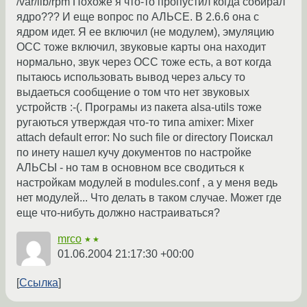
/var/lib/rpm Похоже я что-то пропустил когда собирал
ядро??? И еще вопрос по АЛЬСЕ. В 2.6.6 она с
ядром идет. Я ее включил (не модулем), эмуляцию
ОСС тоже включил, звуковые карты она находит
нормально, звук через ОСС тоже есть, а вот когда
пытаюсь использовать вывод через альсу то
выдаеться сообщение о том что нет звуковых
устройств :-(. Програмы из пакета alsa-utils тоже
ругаються утверждая что-то типа amixer: Mixer
attach default error: No such file or directory Поискал
по инету нашел кучу документов по настройке
АЛЬСЫ - но там в основном все сводиться к
настройкам модулей в modules.conf , а у меня ведь
нет модулей... Что делать в таком случае. Может где
еще что-нибуть должно настраиваться?
mrco
★★
01.06.2004 21:17:30 +00:00
Ссылка