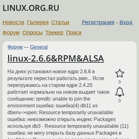
LINUX.ORG.RU
Новости
Галерея
Статьи
Регистрация
-
Вход
Форум
Опросы
Трекер
Поиск
Форум
—
General
linux-2.6.6&RPM&ALSA
На днях установил новое ядро 2.6.6 в
результате перестал работать рмп... Ясле
0
перегружаюсь на старом ядре 2.4.20
работает нормально на новом выдает такое
сообщение: rpmdb: unable to join the
0
environment ошибка: ошибка(4) db11 из
dbenv->open: Resource temporarily unavailable
ошибка: невозможно открыть индекс Packages
используя db3 - Resource temporarily unavailable (11)
ошибка: не могу открыть базу данных Packages в